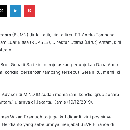
ebook
X
LinkedIn
Pinterest
gara (BUMN) diutak atik, kini giliran PT Aneka Tambang
 Luar Biasa (RUPSLB), Direktur Utama (Dirut) Antam, kini
tedjo.
, Budi Gunadi Sadikin, menjelaskan penunjukan Dana Amin
i kondisi perseroan tambang tersebut. Selain itu, memiliki
 Advisor di MIND ID sudah memahami kondisi grup secara
tam,” ujarnya di Jakarta, Kamis (19/12/2019).
imas Wikan Pramudhito juga ikut diganti, kini posisinya
n Herdianto yang sebelumnya menjabat SEVP Finance di