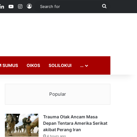
ook
LinkedIn
YouTube
Instagram
Log In
Search
for
M SUMUS
OIKOS
SOLILOKUI
…
Popular
Trauma Otak Ancam Masa
Depan Tentara Amerika Serikat
akibat Perang Iran
4 hours ago