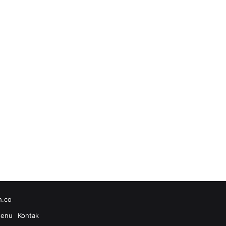
h.co
enu
Kontak