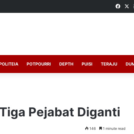
Faceb
X
POLITEIA
POTPOURRI
DEPTH
PUISI
TERAJU
DU
Tiga Pejabat Diganti
146
1 minute read