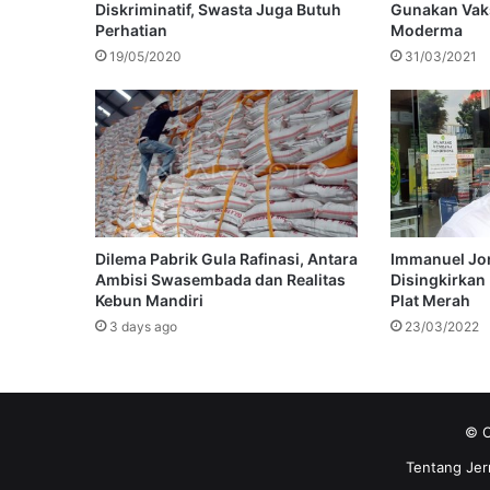
Diskriminatif, Swasta Juga Butuh
Gunakan Vak
Perhatian
Moderma
19/05/2020
31/03/2021
Dilema Pabrik Gula Rafinasi, Antara
Immanuel Jo
Ambisi Swasembada dan Realitas
Disingkirkan 
Kebun Mandiri
Plat Merah
3 days ago
23/03/2022
© C
Tentang Jer