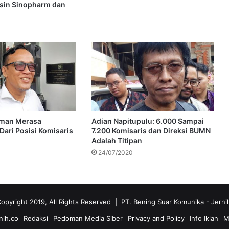
sin Sinopharm dan
man Merasa
Adian Napitupulu: 6.000 Sampai
Dari Posisi Komisaris
7.200 Komisaris dan Direksi BUMN
Adalah Titipan
24/07/2020
opyright 2019, All Rights Reserved | PT. Bening Suar Komunika
- Jerni
nih.co
Redaksi
Pedoman Media Siber
Privacy and Policy
Info Iklan
M