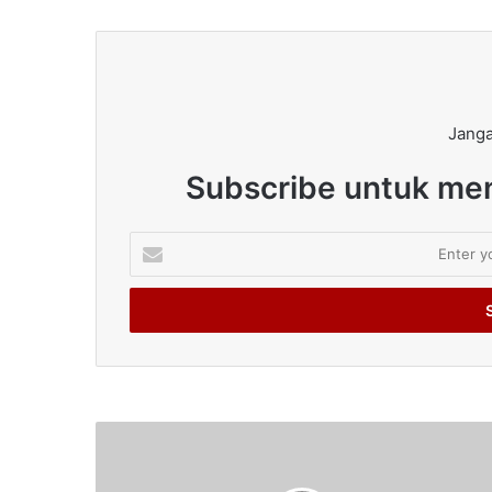
Janga
Subscribe untuk men
Enter
your
Email
address