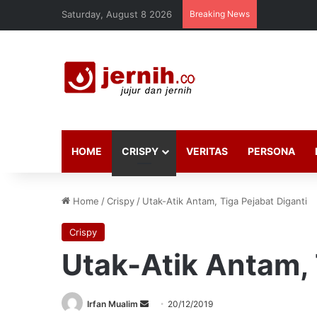
Saturday, August 8 2026
Breaking News
HOME
CRISPY
VERITAS
PERSONA
Home
/
Crispy
/
Utak-Atik Antam, Tiga Pejabat Diganti
Crispy
Utak-Atik Antam, 
Send
Irfan Mualim
20/12/2019