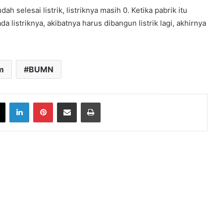
ah selesai listrik, listriknya masih 0. Ketika pabrik itu
ada listriknya, akibatnya harus dibangun listrik lagi, akhirnya
m
BUMN
book
X
LinkedIn
Pinterest
Share via Email
Print