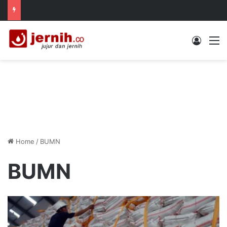
Log In
M
Home
/
BUMN
BUMN