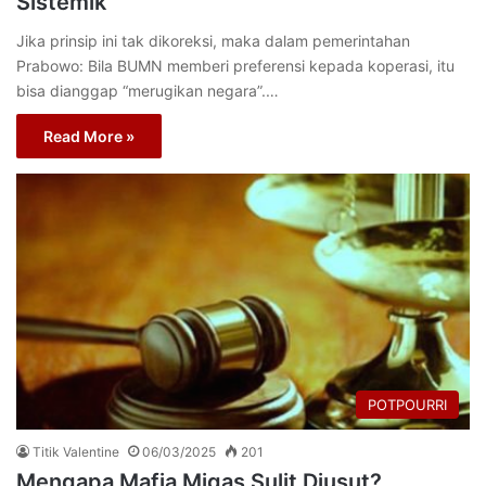
Sistemik
Jika prinsip ini tak dikoreksi, maka dalam pemerintahan
Prabowo: Bila BUMN memberi preferensi kepada koperasi, itu
bisa dianggap “merugikan negara”.…
Read More »
POTPOURRI
Titik Valentine
06/03/2025
201
Mengapa Mafia Migas Sulit Diusut?