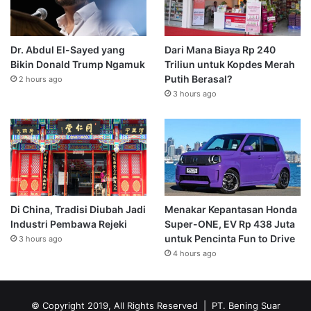
Dr. Abdul El-Sayed yang
Dari Mana Biaya Rp 240
Bikin Donald Trump Ngamuk
Triliun untuk Kopdes Merah
Putih Berasal?
2 hours ago
3 hours ago
Di China, Tradisi Diubah Jadi
Menakar Kepantasan Honda
Industri Pembawa Rejeki
Super-ONE, EV Rp 438 Juta
untuk Pencinta Fun to Drive
3 hours ago
4 hours ago
© Copyright 2019, All Rights Reserved | PT. Bening Suar