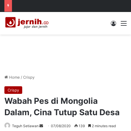
Log In
M
Home
/
Crispy
Crispy
Wabah Pes di Mongolia
Dalam, Cina Tutup Satu Desa
Send
Teguh Setiawan
07/08/2020
139
2 minutes read