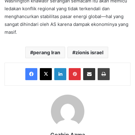
Washington khawatir serangan semacam itu akan memicu
ledakan konflik regional yang tidak terkendali dan
menghancurkan stabilitas pasar energi global—hal yang
sangat dihindari oleh AS karena dampak ekonominya yang
masif.
perang Iran
zionis israel
Facebook
X
LinkedIn
Pinterest
Share via Email
Print
Gozhin Azma