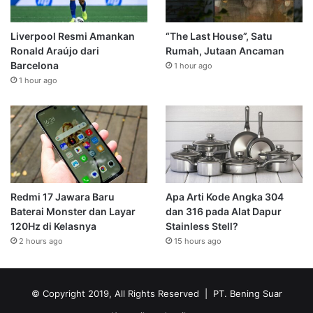
Liverpool Resmi Amankan
“The Last House”, Satu
Ronald Araújo dari
Rumah, Jutaan Ancaman
Barcelona
1 hour ago
1 hour ago
Redmi 17 Jawara Baru
Apa Arti Kode Angka 304
Baterai Monster dan Layar
dan 316 pada Alat Dapur
120Hz di Kelasnya
Stainless Stell?
2 hours ago
15 hours ago
© Copyright 2019, All Rights Reserved | PT. Bening Suar