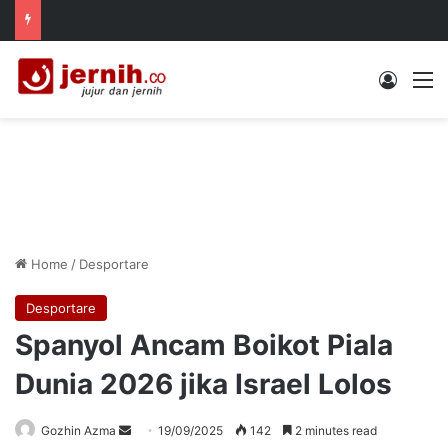
Log In
M
Home
/
Desportare
Desportare
Spanyol Ancam Boikot Piala
Dunia 2026 jika Israel Lolos
Send
Gozhin Azma
19/09/2025
142
2 minutes read