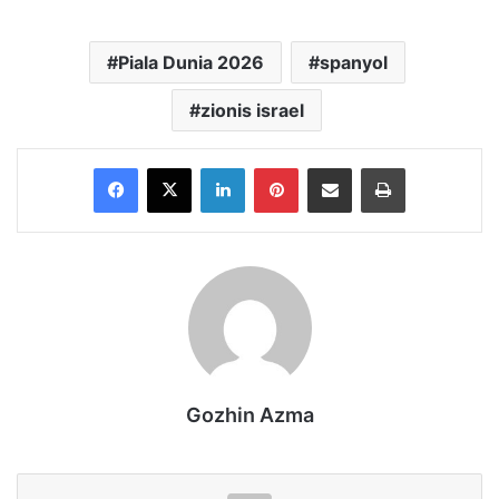
Piala Dunia 2026
spanyol
zionis israel
Facebook
X
LinkedIn
Pinterest
Share via Email
Print
Gozhin Azma