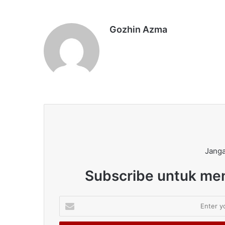
Gozhin Azma
Janga
Subscribe untuk men
Enter
your
Email