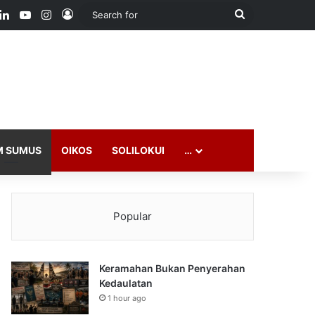
ook
LinkedIn
YouTube
Instagram
Log In
Search
for
M SUMUS
OIKOS
SOLILOKUI
…
Popular
Keramahan Bukan Penyerahan
Kedaulatan
1 hour ago