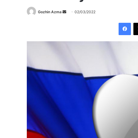
Send
Gozhin Azma
02/03/2022
an
Fac
email