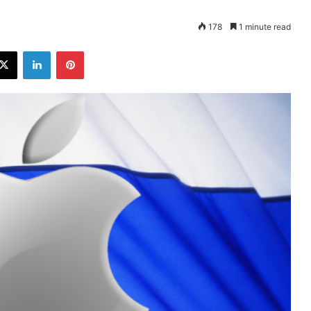
178
1 minute read
ebook
X
LinkedIn
Pinterest