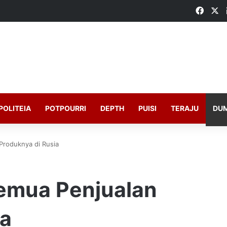
Faceb
X
POLITEIA
POTPOURRI
DEPTH
PUISI
TERAJU
DU
Produknya di Rusia
emua Penjualan
ia