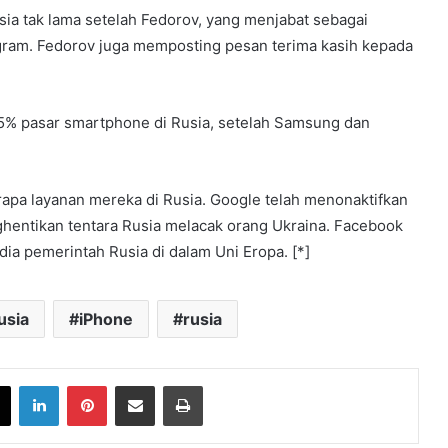
a tak lama setelah Fedorov, yang menjabat sebagai
elegram. Fedorov juga memposting pesan terima kasih kepada
15% pasar smartphone di Rusia, setelah Samsung dan
rapa layanan mereka di Rusia. Google telah menonaktifkan
nghentikan tentara Rusia melacak orang Ukraina. Facebook
 pemerintah Rusia di dalam Uni Eropa. [*]
usia
iPhone
rusia
book
X
LinkedIn
Pinterest
Share via Email
Print