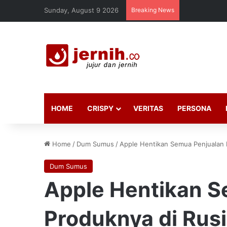
Sunday, August 9 2026
Breaking News
HOME
CRISPY
VERITAS
PERSONA
Home
/
Dum Sumus
/
Apple Hentikan Semua Penjualan 
Dum Sumus
Apple Hentikan S
Produknya di Rus