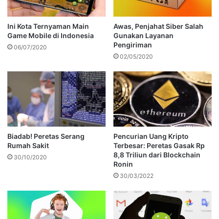
Ini Kota Ternyaman Main
Awas, Penjahat Siber Salah
Game Mobile di Indonesia
Gunakan Layanan
Pengiriman
06/07/2020
02/05/2020
Biadab! Peretas Serang
Pencurian Uang Kripto
Rumah Sakit
Terbesar: Peretas Gasak Rp
8,8 Triliun dari Blockchain
30/10/2020
Ronin
30/03/2022