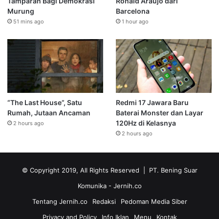
Tamparan Bagi Demokrasi
Ronald Araújo dari
Murung
Barcelona
51 mins ago
1 hour ago
“The Last House”, Satu
Redmi 17 Jawara Baru
Rumah, Jutaan Ancaman
Baterai Monster dan Layar
120Hz di Kelasnya
2 hours ago
2 hours ago
© Copyright 2019, All Rights Reserved | PT. Bening Suar
Komunika
- Jernih.co
Tentang Jernih.co
Redaksi
Pedoman Media Siber
Privacy and Policy
Info Iklan
Menu
Kontak