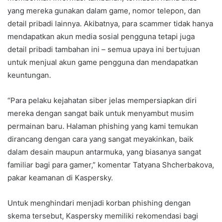
yang mereka gunakan dalam game, nomor telepon, dan
detail pribadi lainnya. Akibatnya, para scammer tidak hanya
mendapatkan akun media sosial pengguna tetapi juga
detail pribadi tambahan ini – semua upaya ini bertujuan
untuk menjual akun game pengguna dan mendapatkan
keuntungan.
“Para pelaku kejahatan siber jelas mempersiapkan diri
mereka dengan sangat baik untuk menyambut musim
permainan baru. Halaman phishing yang kami temukan
dirancang dengan cara yang sangat meyakinkan, baik
dalam desain maupun antarmuka, yang biasanya sangat
familiar bagi para gamer,” komentar Tatyana Shcherbakova,
pakar keamanan di Kaspersky.
Untuk menghindari menjadi korban phishing dengan
skema tersebut, Kaspersky memiliki rekomendasi bagi