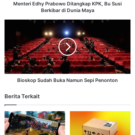
Menteri Edhy Prabowo Ditangkap KPK, Bu Susi
Berkibar di Dunia Maya
Bioskop Sudah Buka Namun Sepi Penonton
Berita Terkait