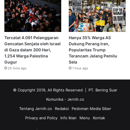
Tercatat 4.091 Pelanggaran
Hanya 35% Warga AS
Gencatan Senjata oleh Israel
Dukung Perang Iran,
di Gaza dalam 300 Hari,
Popularitas Trump
1.254 Warga Palestina
Terancam Jelang Pemilu
Gugur
Sela
25 mins ago
1 hour ago
© Copyright 2019, All Rights Reserved | PT. Bening Suar
Komunika
- Jernih.co
Tentang Jernih.co
Redaksi
Pedoman Media Siber
Privacy and Policy
Info Iklan
Menu
Kontak