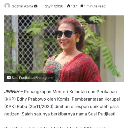
Send
Gozhin Azma
25/11/2020
137
1 minute read
an
email
Susi Pudjiastuti/Instagram
JERNIH
– Penangkapan Menteri Kelautan dan Perikanan
(KKP) Edhy Prabowo oleh Komisi Pemberantasan Korupsi
(KPK) Rabu (25/11/2020) dinihari direspon unik oleh para
netizen. Salah satunya berkibarnya nama Susi Pudjiasti.