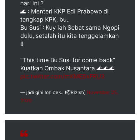
hari ini ?
🌊 : Menteri KKP Edi Prabowo di
tangkap KPK, bu..
Bu Susi : Kuy lah Sebat sama Ngopi
dulu, setalah itu kita tenggelamkan
!!
"This time Bu Susi for come back"
Kuatkan Ombak Nusantara 🌊🌊🌊
pic.twitter.com/mKME6xFRU3
— jadi gini loh dek.. (@Rizlsh)
November 25,
2020