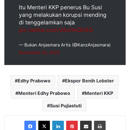
Itu Menteri KKP penerus Bu Susi
yang melakukan korupsi mending
di tenggelamkan saja
pic.twitter.com/AIUrlHQD9Q
— Bukan Anjasmara Artis (@KanzAnjasmara)
November 25, 2020
Edhy Prabowo
Ekspor Benih Lobster
Menteri Edhy Prabowo
Menteri KKP
Susi Pujiastuti
Facebook
X
LinkedIn
Pinterest
Share via Email
Print