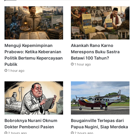
Menguji Kepemimpinan
Akankah Rano Karno
Prabowo: Ketika Keberanian
Merespons Buku Sastra
Politik Bertemu Kepercayaan
Betawi 100 Tahun?
Publik
1 hour ago
1 hour ago
Bobroknya Nurani Oknum
Bougainville Terlepas dari
Dokter Pembenci Pasien
Papua Nugini, Siap Merdeka
2 hours ago
2 hours ago