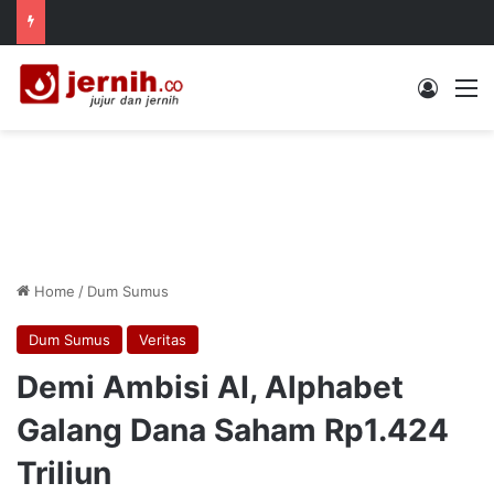
Log In
M
Home
/
Dum Sumus
Dum Sumus
Veritas
Demi Ambisi AI, Alphabet
Galang Dana Saham Rp1.424
Triliun