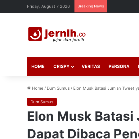
Friday, August 7 2026
Breaking News
HOME
CRISPY
VERITAS
PERSONA
Home
/
Dum Sumus
/
Elon Musk Batasi Jumlah Tweet 
Dum Sumus
Elon Musk Batasi
Dapat Dibaca Pe