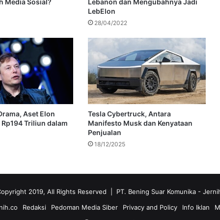
 Media Sosial?
Lebanon dan Mengubahnya Jadi
LebElon
28/04/2022
rama, Aset Elon
Tesla Cybertruck, Antara
Rp194 Triliun dalam
Manifesto Musk dan Kenyataan
Penjualan
18/12/2025
opyright 2019, All Rights Reserved | PT. Bening Suar Komunika
- Jerni
nih.co
Redaksi
Pedoman Media Siber
Privacy and Policy
Info Iklan
M