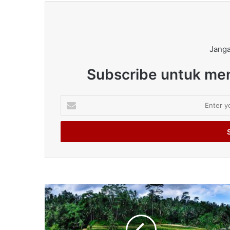
Janga
Subscribe untuk men
Enter
your
Email
address