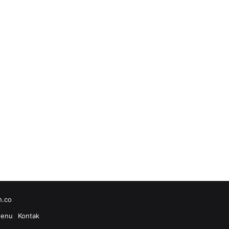
h.co
enu
Kontak