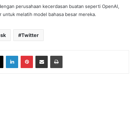
engan perusahaan kecerdasan buatan seperti OpenAI,
r untuk melatih model bahasa besar mereka.
usk
Twitter
book
X
LinkedIn
Pinterest
Share via Email
Print