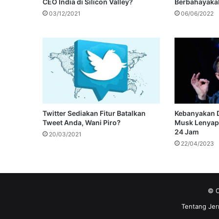
CEO India di Silicon Valley?
Berbahayakah
03/12/2021
06/06/2022
Twitter Sediakan Fitur Batalkan
Kebanyakan D
Tweet Anda, Wani Piro?
Musk Lenyap 
24 Jam
20/03/2021
22/04/2023
© C
Tentang Jer