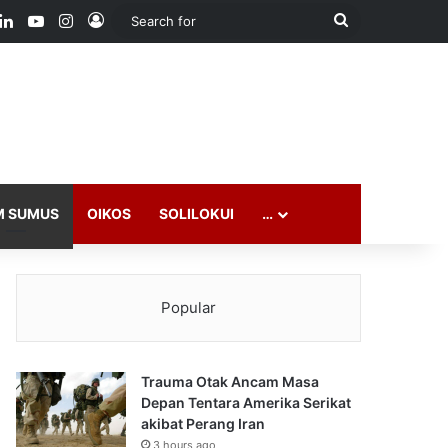
ook
LinkedIn
YouTube
Instagram
Log In
Search
for
M SUMUS
OIKOS
SOLILOKUI
…
Popular
Trauma Otak Ancam Masa
Depan Tentara Amerika Serikat
akibat Perang Iran
3 hours ago