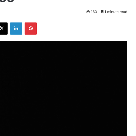
160
1 minute read
ebook
X
LinkedIn
Pinterest