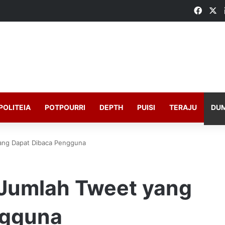
Faceb
X
POLITEIA
POTPOURRI
DEPTH
PUISI
TERAJU
DU
yang Dapat Dibaca Pengguna
 Jumlah Tweet yang
ngguna