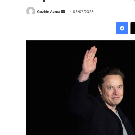
Send
Gozhin Azma
03/07/2023
an
Fac
email