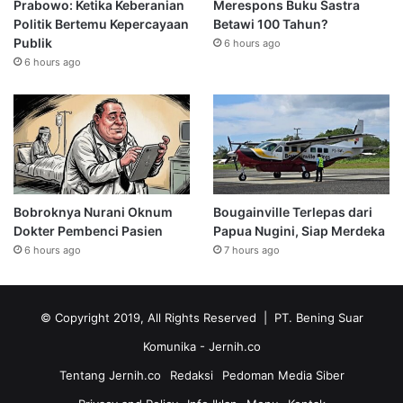
Prabowo: Ketika Keberanian
Merespons Buku Sastra
Politik Bertemu Kepercayaan
Betawi 100 Tahun?
Publik
6 hours ago
6 hours ago
Bobroknya Nurani Oknum
Bougainville Terlepas dari
Dokter Pembenci Pasien
Papua Nugini, Siap Merdeka
6 hours ago
7 hours ago
© Copyright 2019, All Rights Reserved | PT. Bening Suar
Komunika
- Jernih.co
Tentang Jernih.co
Redaksi
Pedoman Media Siber