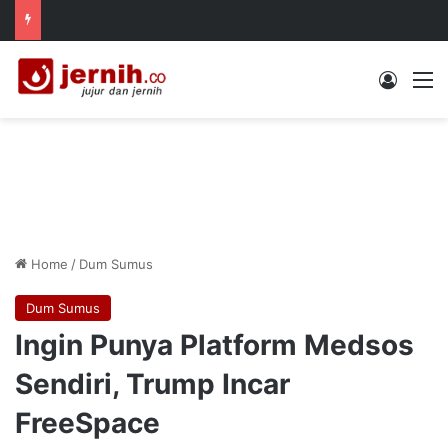
Log In
M
Home
/
Dum Sumus
Dum Sumus
Ingin Punya Platform Medsos
Sendiri, Trump Incar
FreeSpace