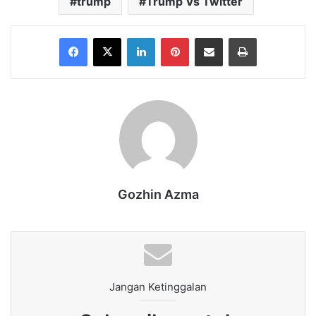
trump
Trump Vs Twitter
Facebook
X
LinkedIn
Pinterest
Share via Email
Print
Gozhin Azma
Jangan Ketinggalan