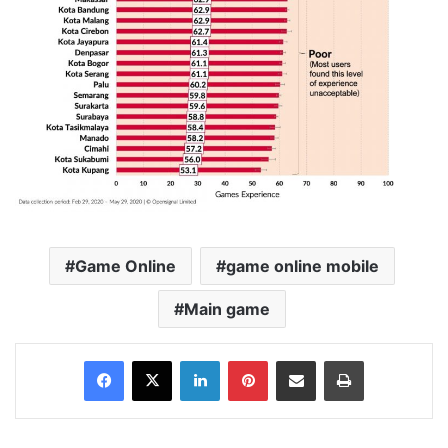
Game Online
game online mobile
Main game
Facebook
X
LinkedIn
Pinterest
Share via Email
Print