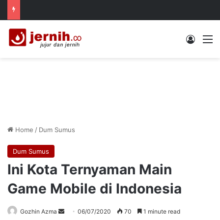
Log In
M
Home
/
Dum Sumus
Dum Sumus
Ini Kota Ternyaman Main
Game Mobile di Indonesia
Send
Gozhin Azma
06/07/2020
70
1 minute read