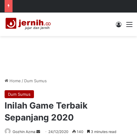
Log In
M
Home
/
Dum Sumus
Dum Sumus
Inilah Game Terbaik
Sepanjang 2020
Send
Gozhin Azma
24/12/2020
140
3 minutes read