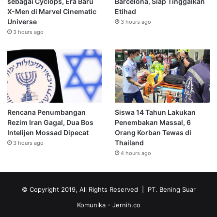
sebagai Cyclops, Era Baru
Barcelona, Siap Tinggalkan
X-Men di Marvel Cinematic
Etihad
Universe
3 hours ago
3 hours ago
Rencana Penumbangan
Siswa 14 Tahun Lakukan
Rezim Iran Gagal, Dua Bos
Penembakan Massal, 6
Intelijen Mossad Dipecat
Orang Korban Tewas di
Thailand
3 hours ago
4 hours ago
© Copyright 2019, All Rights Reserved | PT. Bening Suar
Komunika
- Jernih.co