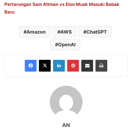
Pertarungan Sam Altman vs Elon Musk Masuki Babak
Baru
Amazon
AWS
ChatGPT
OpenAI
Facebook
X
LinkedIn
Pinterest
Share via Email
Print
AN