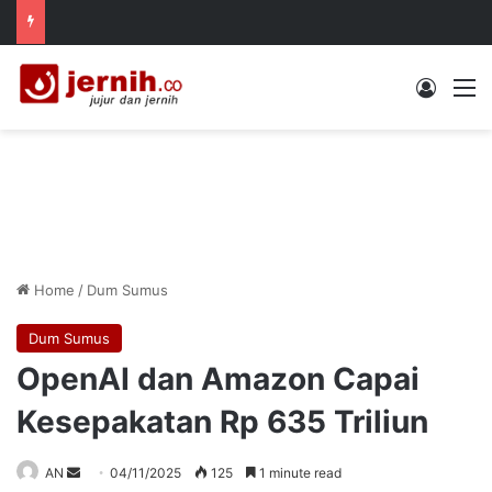
Log In
M
Home
/
Dum Sumus
Dum Sumus
OpenAI dan Amazon Capai
Kesepakatan Rp 635 Triliun
Send
AN
04/11/2025
125
1 minute read