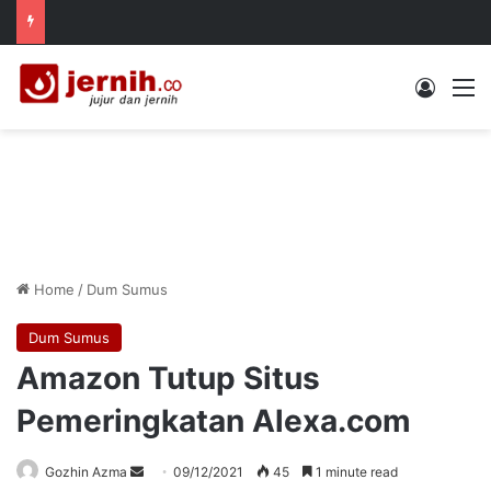
Log In
M
Home
/
Dum Sumus
Dum Sumus
Amazon Tutup Situs
Pemeringkatan Alexa.com
Send
Gozhin Azma
09/12/2021
45
1 minute read