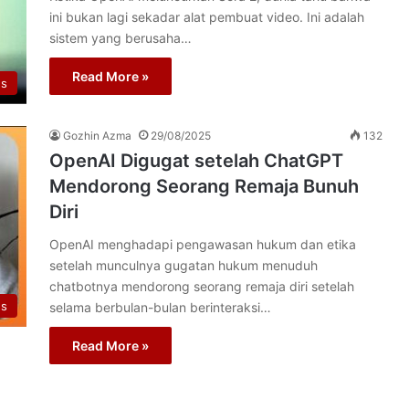
ini bukan lagi sekadar alat pembuat video. Ini adalah
sistem yang berusaha…
Read More »
s
Gozhin Azma
29/08/2025
132
OpenAI Digugat setelah ChatGPT
Mendorong Seorang Remaja Bunuh
Diri
OpenAI menghadapi pengawasan hukum dan etika
setelah munculnya gugatan hukum menuduh
chatbotnya mendorong seorang remaja diri setelah
s
selama berbulan-bulan berinteraksi…
Read More »