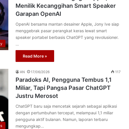
Menilik Kecanggihan Smart Speaker
Garapan OpenAI
OpenAI bersama mantan desainer Apple, Jony Ive siap
menggebrak pasar perangkat keras lewat smart
speaker portabel berbasis ChatGPT yang revolusioner.
py
…
Read More »
AN
17/06/2026
117
Paradoks AI, Pengguna Tembus 1,1
Miliar, Tapi Pangsa Pasar ChatGPT
Justru Merosot
ChatGPT baru saja mencetak sejarah sebagai aplikasi
dengan pertumbuhan tercepat, melampaui 1,1 miliar
pengguna aktif bulanan. Namun, laporan terbaru
s
mengungkap…