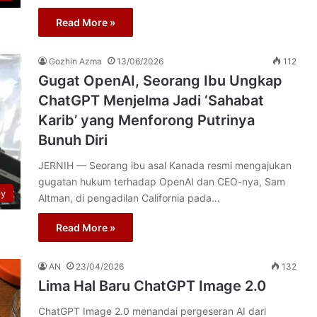
Read More »
Gozhin Azma
13/06/2026
112
Gugat OpenAI, Seorang Ibu Ungkap
ChatGPT Menjelma Jadi ‘Sahabat
Karib’ yang Menforong Putrinya
Bunuh Diri
JERNIH — Seorang ibu asal Kanada resmi mengajukan
gugatan hukum terhadap OpenAI dan CEO-nya, Sam
py
Altman, di pengadilan California pada…
Read More »
AN
23/04/2026
132
Lima Hal Baru ChatGPT Image 2.0
ChatGPT Image 2.0 menandai pergeseran AI dari