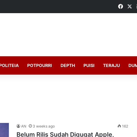
Faceb
X
POLITEIA
POTPOURRI
DEPTH
PUISI
TERAJU
DU
AN
3 weeks ago
162
Belum Rilis Sudah Digugat Apple,