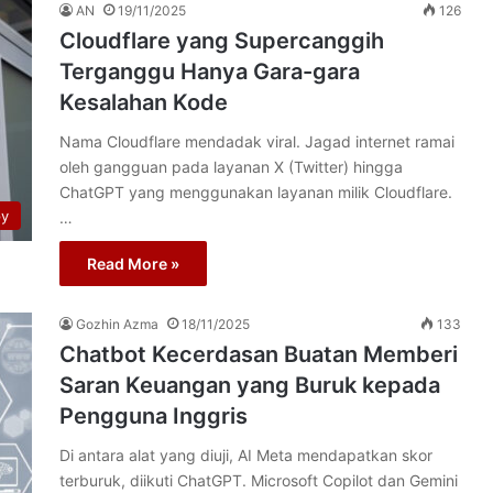
AN
19/11/2025
126
Cloudflare yang Supercanggih
Terganggu Hanya Gara-gara
Kesalahan Kode
Nama Cloudflare mendadak viral. Jagad internet ramai
oleh gangguan pada layanan X (Twitter) hingga
ChatGPT yang menggunakan layanan milik Cloudflare.
py
…
Read More »
Gozhin Azma
18/11/2025
133
Chatbot Kecerdasan Buatan Memberi
Saran Keuangan yang Buruk kepada
Pengguna Inggris
Di antara alat yang diuji, AI Meta mendapatkan skor
terburuk, diikuti ChatGPT. Microsoft Copilot dan Gemini