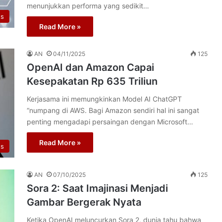
menunjukkan performa yang sedikit…
s
Read More »
AN
04/11/2025
125
OpenAI dan Amazon Capai
Kesepakatan Rp 635 Triliun
Kerjasama ini memungkinkan Model AI ChatGPT
“numpang di AWS. Bagi Amazon sendiri hal ini sangat
penting mengadapi persaingan dengan Microsoft…
Read More »
s
AN
07/10/2025
125
Sora 2: Saat Imajinasi Menjadi
Gambar Bergerak Nyata
Ketika OpenAI meluncurkan Sora 2, dunia tahu bahwa