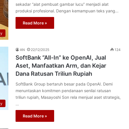
sekadar “alat pembuat gambar lucu” menjadi alat
produksi profesional. Dengan kemampuan teks yang…
Read More »
py
AN
22/12/2025
124
SoftBank “All-In” ke OpenAI, Jual
Aset, Manfaatkan Arm, dan Kejar
Dana Ratusan Triliun Rupiah
SoftBank Group bertaruh besar pada OpenAI. Demi
menuntaskan komitmen pendanaan senilai ratusan
triliun rupiah, Masayoshi Son rela menjual aset strategis,
py
…
Read More »