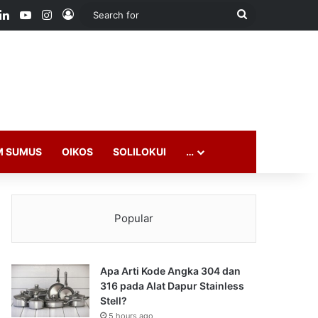
ook
LinkedIn
YouTube
Instagram
Log In
Search
for
M SUMUS
OIKOS
SOLILOKUI
…
Popular
Apa Arti Kode Angka 304 dan
316 pada Alat Dapur Stainless
Stell?
5 hours ago