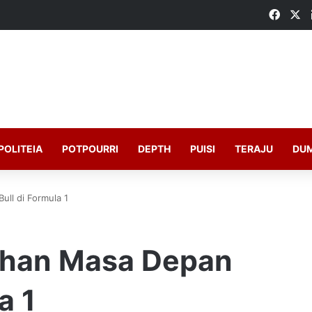
Faceb
X
POLITEIA
POTPOURRI
DEPTH
PUISI
TERAJU
DU
ull di Formula 1
ruhan Masa Depan
a 1