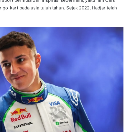
rsport bermula dari inspirasi sederhana, yaitu film Cars
go-kart pada usia tujuh tahun. Sejak 2022, Hadjar telah