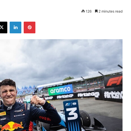
126
2 minutes read
ebook
X
LinkedIn
Pinterest