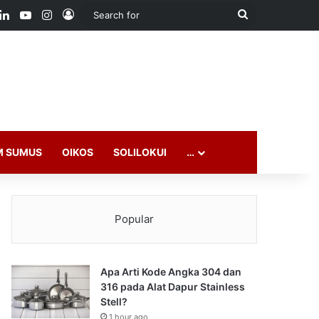
ook
LinkedIn
YouTube
Instagram
Log In
Search
for
M SUMUS
OIKOS
SOLILOKUI
…
Popular
Apa Arti Kode Angka 304 dan
316 pada Alat Dapur Stainless
Stell?
1 hour ago