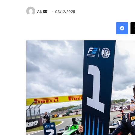
Send
AN
03/12/2025
an
Fac
email