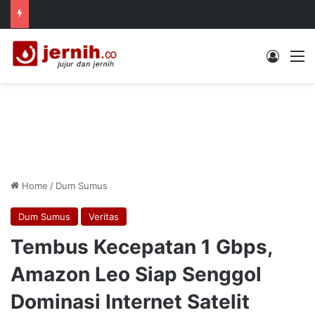
Log In
M
Home
/
Dum Sumus
Dum Sumus
Veritas
Tembus Kecepatan 1 Gbps,
Amazon Leo Siap Senggol
Dominasi Internet Satelit