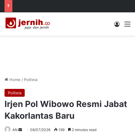
Log In
M
Home
/
Politeia
Politeia
Irjen Pol Wibowo Resmi Jabat
Kakorlantas Baru
Send
AN
06/07/2026
199
2 minutes read