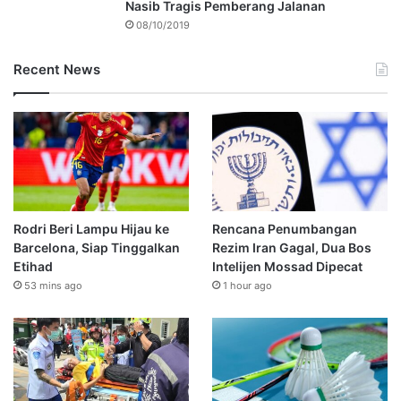
Nasib Tragis Pemberang Jalanan
08/10/2019
Recent News
Rodri Beri Lampu Hijau ke
Rencana Penumbangan
Barcelona, Siap Tinggalkan
Rezim Iran Gagal, Dua Bos
Etihad
Intelijen Mossad Dipecat
53 mins ago
1 hour ago