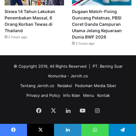
Siswa 14 Tahun Lakukan
Dugaan Match-Fixing
Penembakan Massal, 6
Guncang Pelatnas, PBSI
Orang Korban Tewas di
Coret Ganda Campuran
Thailand
Utama Jelang Kejuaraan
Dunia BWF 2026
2 hours ago
2 hours ago
© Copyright 2019, All Rights Reserved | PT. Bening Suar
Komunika
- Jernih.co
Tentang Jernih.co
Redaksi
Pedoman Media Siber
Privacy and Policy
Info Iklan
Menu
Kontak
Facebook
X
LinkedIn
YouTube
Instagram
Facebook
X
LinkedIn
WhatsApp
Telegram