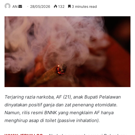
Send
AN
28/05/2026
132
3 minutes read
an
email
Terjaring razia narkoba, AF (21), anak Bupati Pelalawan
dinyatakan positif ganja dan zat penenang etomidate.
Namun, rilis resmi BNNK yang mengklaim AF hanya
menghirup asap di toilet (passive inhalation).