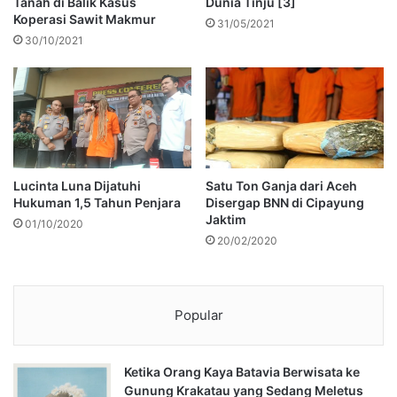
Tanah di Balik Kasus
Dunia Tinju [3]
Koperasi Sawit Makmur
31/05/2021
30/10/2021
Lucinta Luna Dijatuhi
Satu Ton Ganja dari Aceh
Hukuman 1,5 Tahun Penjara
Disergap BNN di Cipayung
Jaktim
01/10/2020
20/02/2020
Popular
Ketika Orang Kaya Batavia Berwisata ke
Gunung Krakatau yang Sedang Meletus