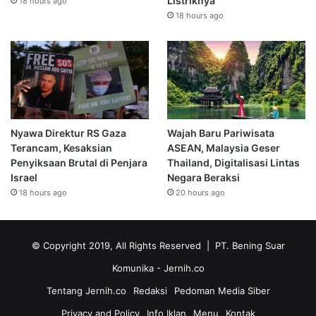
Listriknya
18 hours ago
18 hours ago
Nyawa Direktur RS Gaza
Wajah Baru Pariwisata
Terancam, Kesaksian
ASEAN, Malaysia Geser
Penyiksaan Brutal di Penjara
Thailand, Digitalisasi Lintas
Israel
Negara Beraksi
18 hours ago
20 hours ago
© Copyright 2019, All Rights Reserved | PT. Bening Suar
Komunika
- Jernih.co
Tentang Jernih.co
Redaksi
Pedoman Media Siber
Privacy and Policy
Info Iklan
Menu
Kontak