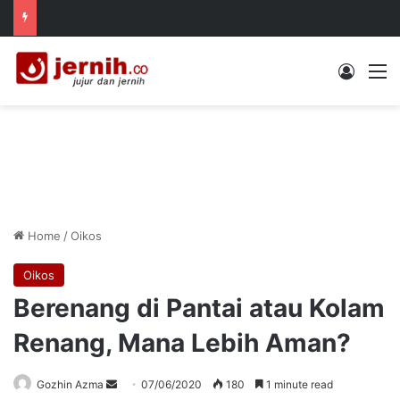
Log In
M
Home
/
Oikos
Oikos
Berenang di Pantai atau Kolam
Renang, Mana Lebih Aman?
Send
Gozhin Azma
07/06/2020
180
1 minute read