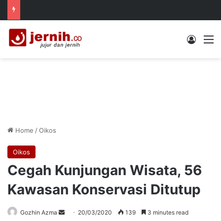
Log In
M
Home
/
Oikos
Oikos
Cegah Kunjungan Wisata, 56
Kawasan Konservasi Ditutup
Send
Gozhin Azma
20/03/2020
139
3 minutes read