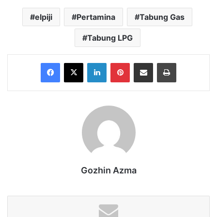
elpiji
Pertamina
Tabung Gas
Tabung LPG
Facebook
X
LinkedIn
Pinterest
Share via Email
Print
Gozhin Azma