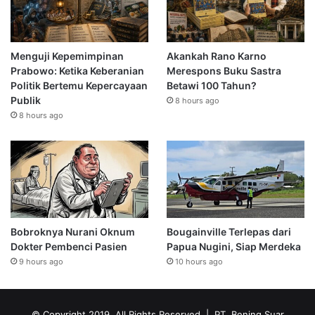
Menguji Kepemimpinan
Akankah Rano Karno
Prabowo: Ketika Keberanian
Merespons Buku Sastra
Politik Bertemu Kepercayaan
Betawi 100 Tahun?
Publik
8 hours ago
8 hours ago
Bobroknya Nurani Oknum
Bougainville Terlepas dari
Dokter Pembenci Pasien
Papua Nugini, Siap Merdeka
9 hours ago
10 hours ago
© Copyright 2019, All Rights Reserved | PT. Bening Suar