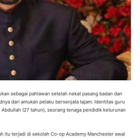
lukan sebagai pahlawan setelah nekat pasang badan dan
nya dari amukan pelaku bersenjata tajam. Identitas guru
 Abdullah (27 tahun), seorang tenaga pendidik keturunan
ah itu terjadi di sekolah Co-op Academy Manchester awal