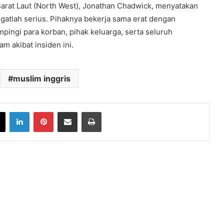
arat Laut (North West), Jonathan Chadwick, menyatakan
atlah serius. Pihaknya bekerja sama erat dengan
ingi para korban, pihak keluarga, serta seluruh
 akibat insiden ini.
muslim inggris
book
X
LinkedIn
Pinterest
Share via Email
Print