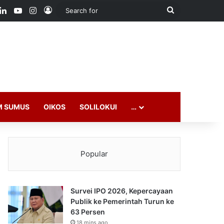
ook
LinkedIn
YouTube
Instagram
Log In
Search
for
M SUMUS
OIKOS
SOLILOKUI
…
Popular
Survei IPO 2026, Kepercayaan
Publik ke Pemerintah Turun ke
63 Persen
18 mins ago