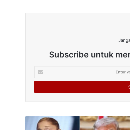
Janga
Subscribe untuk men
Enter
your
Email
address