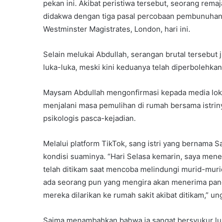
pekan ini. Akibat peristiwa tersebut, seorang rem
didakwa dengan tiga pasal percobaan pembunuhan.
Westminster Magistrates, London, hari ini.
Selain melukai Abdullah, serangan brutal tersebu
luka-luka, meski kini keduanya telah diperbolehka
Maysam Abdullah mengonfirmasi kepada media lo
menjalani masa pemulihan di rumah bersama istrin
psikologis pasca-kejadian.
Melalui platform TikTok, sang istri yang bernama 
kondisi suaminya. “Hari Selasa kemarin, saya me
telah ditikam saat mencoba melindungi murid-murid
ada seorang pun yang mengira akan menerima pang
mereka dilarikan ke rumah sakit akibat ditikam,” u
Saima menambahkan bahwa ia sangat bersyukur luka