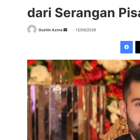
dari Serangan Pis
Send
Gozhin Azma
12/06/2026
an
Fac
email