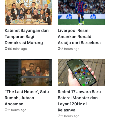
Kabinet Bayangan dan
Liverpool Resmi
Tamparan Bagi
Amankan Ronald
Demokrasi Murung
Araújo dari Barcelona
59 mins ago
2 hours ago
“The Last House”, Satu
Redmi 17 Jawara Baru
Rumah, Jutaan
Baterai Monster dan
Ancaman
Layar 120Hz di
Kelasnya
2 hours ago
2 hours ago