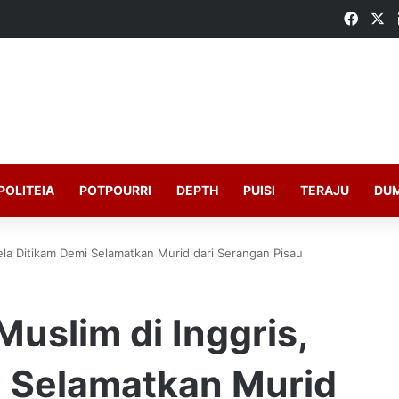
Faceb
X
POLITEIA
POTPOURRI
DEPTH
PUISI
TERAJU
DU
Rela Ditikam Demi Selamatkan Murid dari Serangan Pisau
Muslim di Inggris,
i Selamatkan Murid