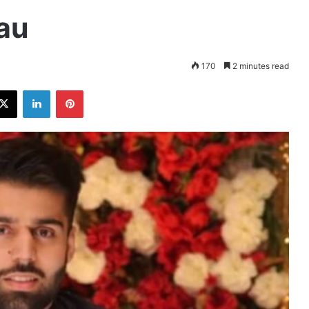
au
170
2 minutes read
ebook
X
LinkedIn
Pinterest