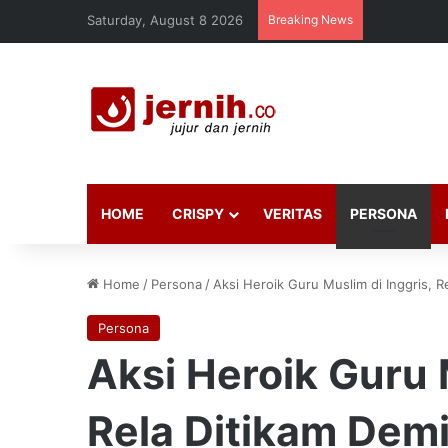
Saturday, August 8 2026
Breaking News
HOME
CRISPY
VERITAS
PERSONA
Home
/
Persona
/
Aksi Heroik Guru Muslim di Inggris, 
Persona
Aksi Heroik Guru 
Rela Ditikam Dem