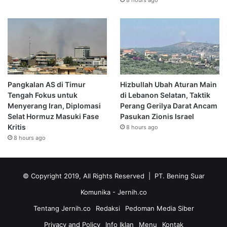
8 hours ago
Pangkalan AS di Timur
Hizbullah Ubah Aturan Main
Tengah Fokus untuk
di Lebanon Selatan, Taktik
Menyerang Iran, Diplomasi
Perang Gerilya Darat Ancam
Selat Hormuz Masuki Fase
Pasukan Zionis Israel
Kritis
8 hours ago
8 hours ago
© Copyright 2019, All Rights Reserved | PT. Bening Suar
Komunika
- Jernih.co
Tentang Jernih.co
Redaksi
Pedoman Media Siber
Privacy and Policy
Info Iklan
Menu
Kontak