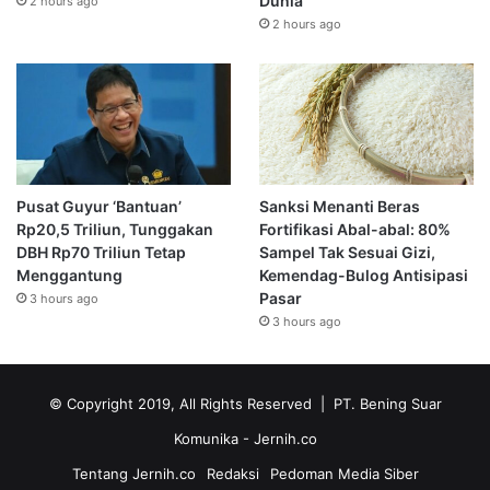
Dunia
2 hours ago
2 hours ago
Pusat Guyur ‘Bantuan’
Sanksi Menanti Beras
Rp20,5 Triliun, Tunggakan
Fortifikasi Abal-abal: 80%
DBH Rp70 Triliun Tetap
Sampel Tak Sesuai Gizi,
Menggantung
Kemendag-Bulog Antisipasi
Pasar
3 hours ago
3 hours ago
© Copyright 2019, All Rights Reserved | PT. Bening Suar
Komunika
- Jernih.co
Tentang Jernih.co
Redaksi
Pedoman Media Siber