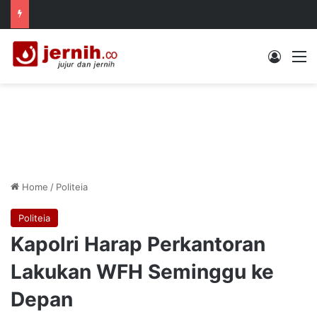
Log In
M
Home
/
Politeia
Politeia
Kapolri Harap Perkantoran
Lakukan WFH Seminggu ke
Depan