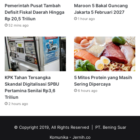
Pemerintah Pusat Tambah
Maroon 5 Bakal Guncang
Defisit Fiskal Daerah Hingga
Jakarta 5 Februari 2027
Rp 20,5 Triliun
1 hour ago
52 mins ago
KPK Tahan Tersangka
5 Mitos Protein yang Masih
Skandal Digitalisasi SPBU
Sering Dipercaya
Pertamina Senilai Rp3,6
6 hours ago
Triliun
2 hours ago
© Copyright 2019, All Rights Reserved | PT. Bening Suar
Komunika
- Jernih.co