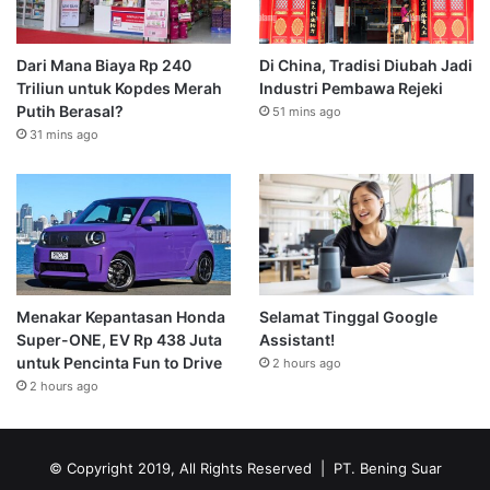
Dari Mana Biaya Rp 240
Di China, Tradisi Diubah Jadi
Triliun untuk Kopdes Merah
Industri Pembawa Rejeki
Putih Berasal?
51 mins ago
31 mins ago
Menakar Kepantasan Honda
Selamat Tinggal Google
Super-ONE, EV Rp 438 Juta
Assistant!
untuk Pencinta Fun to Drive
2 hours ago
2 hours ago
© Copyright 2019, All Rights Reserved | PT. Bening Suar