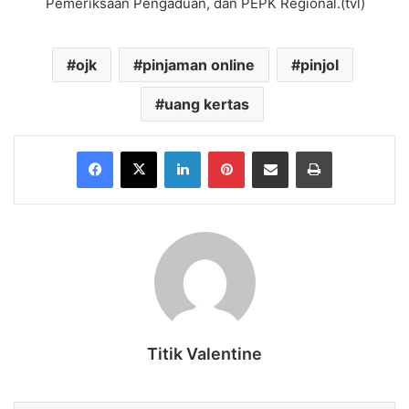
Pemeriksaan Pengaduan, dan PEPK Regional.(tvl)
ojk
pinjaman online
pinjol
uang kertas
Facebook
X
LinkedIn
Pinterest
Share via Email
Print
Titik Valentine