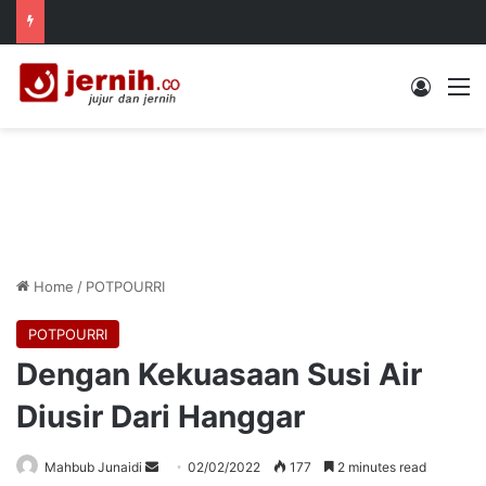
Log In
M
Home
/
POTPOURRI
POTPOURRI
Dengan Kekuasaan Susi Air
Diusir Dari Hanggar
Send
Mahbub Junaidi
02/02/2022
177
2 minutes read