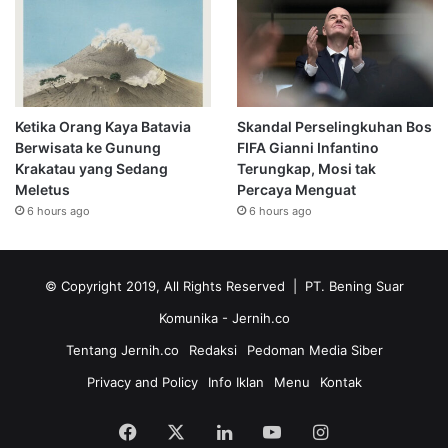
Ketika Orang Kaya Batavia
Skandal Perselingkuhan Bos
Berwisata ke Gunung
FIFA Gianni Infantino
Krakatau yang Sedang
Terungkap, Mosi tak
Meletus
Percaya Menguat
6 hours ago
6 hours ago
© Copyright 2019, All Rights Reserved | PT. Bening Suar
Komunika
- Jernih.co
Tentang Jernih.co
Redaksi
Pedoman Media Siber
Privacy and Policy
Info Iklan
Menu
Kontak
Facebook
X
LinkedIn
YouTube
Instagram