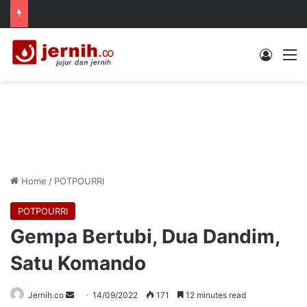
Log In
M
Home
/
POTPOURRI
POTPOURRI
Gempa Bertubi, Dua Dandim,
Satu Komando
Send
Jernih.co
14/09/2022
171
12 minutes read