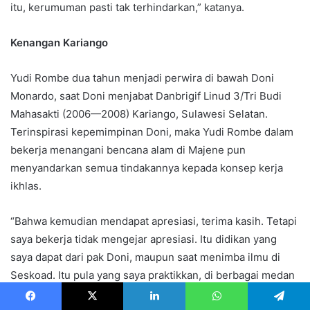
itu, kerumuman pasti tak terhindarkan,” katanya.
Kenangan Kariango
Yudi Rombe dua tahun menjadi perwira di bawah Doni
Monardo, saat Doni menjabat Danbrigif Linud 3/Tri Budi
Mahasakti (2006—2008) Kariango, Sulawesi Selatan.
Terinspirasi kepemimpinan Doni, maka Yudi Rombe dalam
bekerja menangani bencana alam di Majene pun
menyandarkan semua tindakannya kepada konsep kerja
ikhlas.
“Bahwa kemudian mendapat apresiasi, terima kasih. Tetapi
saya bekerja tidak mengejar apresiasi. Itu didikan yang
saya dapat dari pak Doni, maupun saat menimba ilmu di
Seskoad. Itu pula yang saya praktikkan, di berbagai medan
tugas. Pernah menangani bencana banjir di Kendari, saat
Facebook
X
LinkedIn
WhatsApp
Telegram