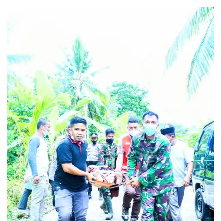
an
email