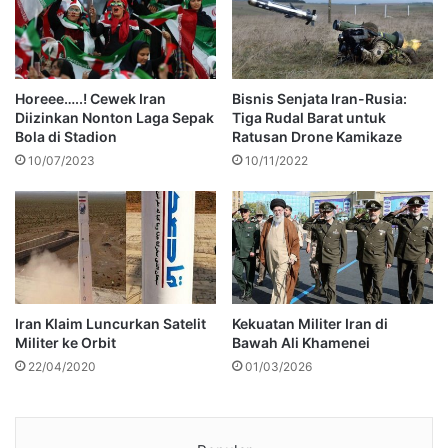
Horeee…..! Cewek Iran
Bisnis Senjata Iran-Rusia:
Diizinkan Nonton Laga Sepak
Tiga Rudal Barat untuk
Bola di Stadion
Ratusan Drone Kamikaze
10/07/2023
10/11/2022
Iran Klaim Luncurkan Satelit
Kekuatan Militer Iran di
Militer ke Orbit
Bawah Ali Khamenei
22/04/2020
01/03/2026