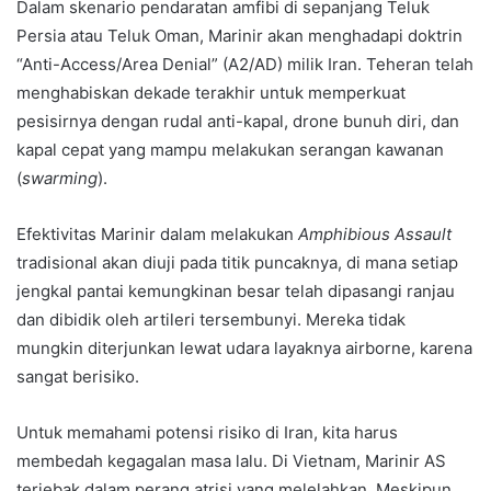
Dalam skenario pendaratan amfibi di sepanjang Teluk
Persia atau Teluk Oman, Marinir akan menghadapi doktrin
“Anti-Access/Area Denial” (A2/AD) milik Iran. Teheran telah
menghabiskan dekade terakhir untuk memperkuat
pesisirnya dengan rudal anti-kapal, drone bunuh diri, dan
kapal cepat yang mampu melakukan serangan kawanan
(
swarming
).
Efektivitas Marinir dalam melakukan
Amphibious Assault
tradisional akan diuji pada titik puncaknya, di mana setiap
jengkal pantai kemungkinan besar telah dipasangi ranjau
dan dibidik oleh artileri tersembunyi. Mereka tidak
mungkin diterjunkan lewat udara layaknya airborne, karena
sangat berisiko.
Untuk memahami potensi risiko di Iran, kita harus
membedah kegagalan masa lalu. Di Vietnam, Marinir AS
terjebak dalam perang atrisi yang melelahkan. Meskipun