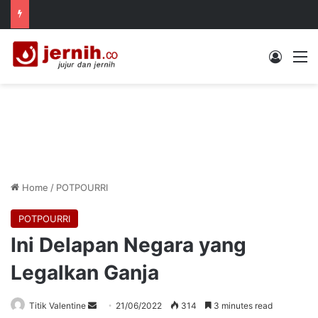
Log In
M
Home
/
POTPOURRI
POTPOURRI
Ini Delapan Negara yang
Legalkan Ganja
Send
Titik Valentine
21/06/2022
314
3 minutes read