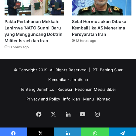
Pakta Pertahanan Mekkah:
Selat Hormuz akan Dibuka
Lahirnya ‘NATO Sunni’ Baru
Kembali jika AS Menerima
yang Mengguncang Doktrin
Persyaratan Iran
Militer Israel dan Iran
13 hours ago
13 hours ago
© Copyright 2019, All Rights Reserved | PT. Bening Suar
Komunika
- Jernih.co
Tentang Jernih.co
Redaksi
Pedoman Media Siber
Privacy and Policy
Info Iklan
Menu
Kontak
Facebook
X
LinkedIn
YouTube
Instagram