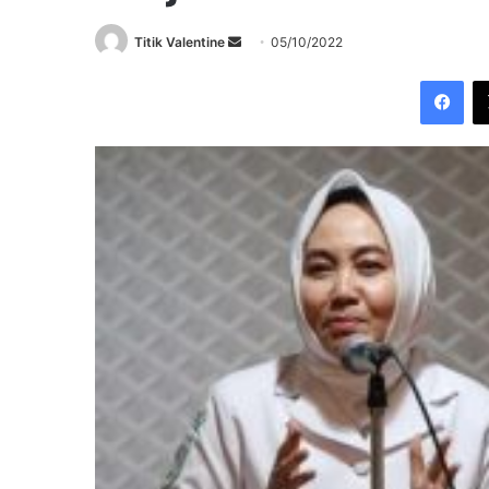
Send
Titik Valentine
05/10/2022
an
Fac
email