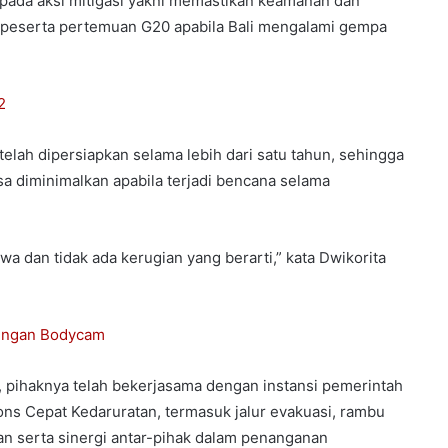
 pada aksi mitigasi yakni memastikan keamanan dan
 peserta pertemuan G20 apabila Bali mengalami gempa
2
 telah dipersiapkan selama lebih dari satu tahun, sehingga
sa diminimalkan apabila terjadi bencana selama
iwa dan tidak ada kerugian yang berarti,” kata Dwikorita
 dengan Bodycam
t, pihaknya telah bekerjasama dengan instansi pemerintah
ons Cepat Kedaruratan, termasuk jalur evakuasi, rambu
n serta sinergi antar-pihak dalam penanganan