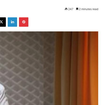
247
2 minutes read
ebook
X
LinkedIn
Pinterest