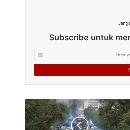
Janga
Subscribe untuk men
Enter
your
Email
address