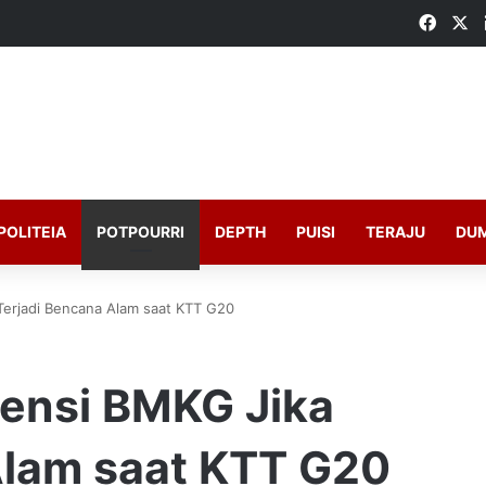
Faceb
X
POLITEIA
POTPOURRI
DEPTH
PUISI
TERAJU
DU
 Terjadi Bencana Alam saat KTT G20
jensi BMKG Jika
Alam saat KTT G20