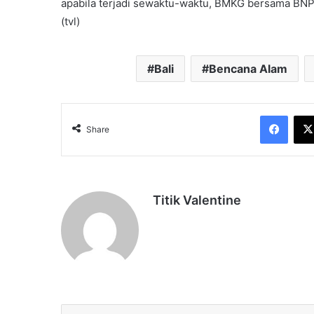
apabila terjadi sewaktu-waktu, BMKG bersama BNPB
(tvl)
Bali
Bencana Alam
Face
Share
Titik Valentine