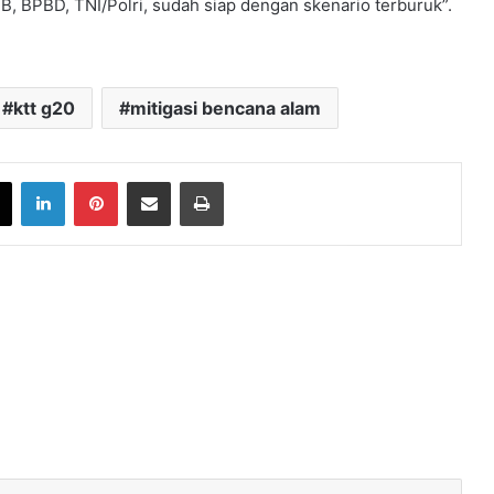
, BPBD, TNI/Polri, sudah siap dengan skenario terburuk”.
ktt g20
mitigasi bencana alam
book
X
LinkedIn
Pinterest
Share via Email
Print