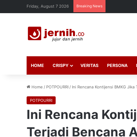
Friday, August 7 2026
Breaking News
HOME
CRISPY
VERITAS
PERSONA
Home
/
POTPOURRI
/
Ini Rencana Kontijensi BMKG Jika
POTPOURRI
Ini Rencana Konti
Terjadi Bencana 