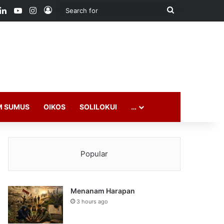
ook
LinkedIn
YouTube
Instagram
Log In
Search
for
M SUMUS
OIKOS
SOLILOKUI
…
Popular
Menanam Harapan
3 hours ago