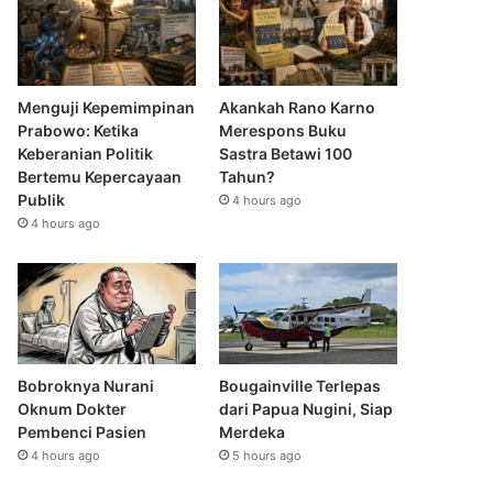
Menguji Kepemimpinan
Akankah Rano Karno
Prabowo: Ketika
Merespons Buku
Keberanian Politik
Sastra Betawi 100
Bertemu Kepercayaan
Tahun?
Publik
4 hours ago
4 hours ago
Bobroknya Nurani
Bougainville Terlepas
Oknum Dokter
dari Papua Nugini, Siap
Pembenci Pasien
Merdeka
4 hours ago
5 hours ago