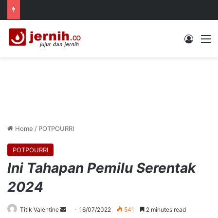
Log In
M
Home
/
POTPOURRI
POTPOURRI
Ini Tahapan Pemilu Serentak
2024
Send
Titik Valentine
16/07/2022
541
2 minutes read