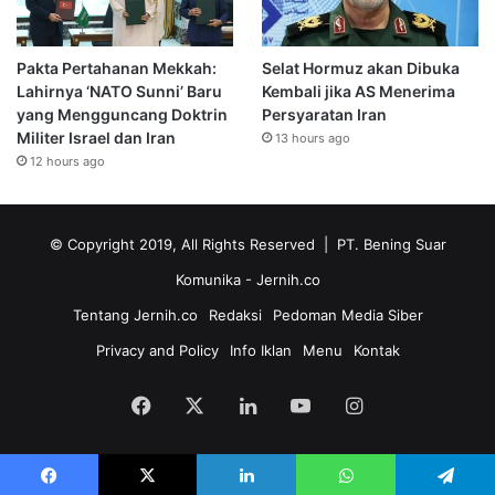
Pakta Pertahanan Mekkah:
Selat Hormuz akan Dibuka
Lahirnya ‘NATO Sunni’ Baru
Kembali jika AS Menerima
yang Mengguncang Doktrin
Persyaratan Iran
Militer Israel dan Iran
13 hours ago
12 hours ago
© Copyright 2019, All Rights Reserved | PT. Bening Suar
Komunika
- Jernih.co
Tentang Jernih.co
Redaksi
Pedoman Media Siber
Privacy and Policy
Info Iklan
Menu
Kontak
Facebook
X
LinkedIn
YouTube
Instagram