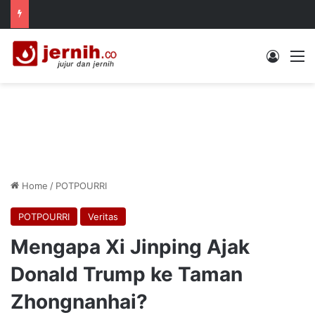
Log In
M
Home
/
POTPOURRI
POTPOURRI
Veritas
Mengapa Xi Jinping Ajak
Donald Trump ke Taman
Zhongnanhai?