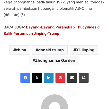
kerja Zhongnanhai pada tahun 1972, yang menjadi tonggak
sejarah pembukaan hubungan diplomatik AS-China
(détente).(*)
BACA JUGA:
Bayang-Bayang Perangkap Thucydides di
Balik Pertemuan Jinping-Trump
china
donald trump
Xi Jinping
Zhongnanhai Garden
Facebook
X
LinkedIn
Pinterest
Share via Email
Print