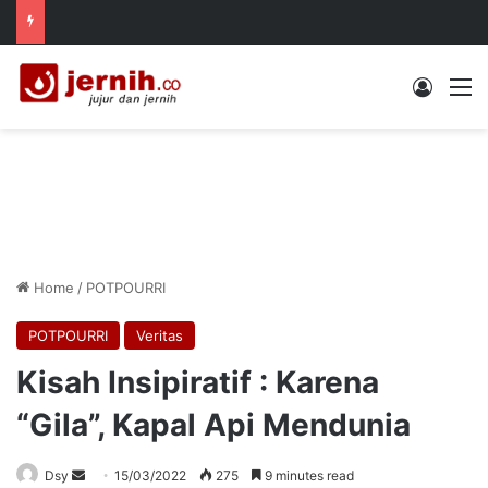
Log In
M
Home
/
POTPOURRI
POTPOURRI
Veritas
Kisah Insipiratif : Karena
“Gila”, Kapal Api Mendunia
Send
Dsy
15/03/2022
275
9 minutes read