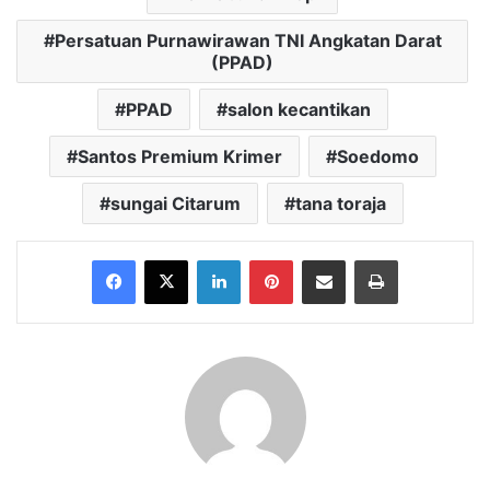
Persatuan Purnawirawan TNI Angkatan Darat
(PPAD)
PPAD
salon kecantikan
Santos Premium Krimer
Soedomo
sungai Citarum
tana toraja
Facebook
X
LinkedIn
Pinterest
Share via Email
Print