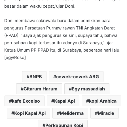
besar dalam waktu cepat,”ujar Doni.
Doni membawa cakrawala baru dalam pemikiran para
pengurus Persatuan Purnawirawan TNI Angkatan Darat
(PPAD). “Saya ajak pengurus ke sini, supaya tahu, bahwa
perusahaan kopi terbesar itu adanya di Surabaya,” ujar
Ketua Umum PP PPAD itu, di Surabaya, beberapa hari lalu.
[egy/Roso]
BNPB
cewek-cewek ABG
Citarum Harum
Egy massadiah
kafe Excelso
Kapal Api
kopi Arabica
Kopi Kapal Api
Meliderma
Miracle
Perkebunan Kopi