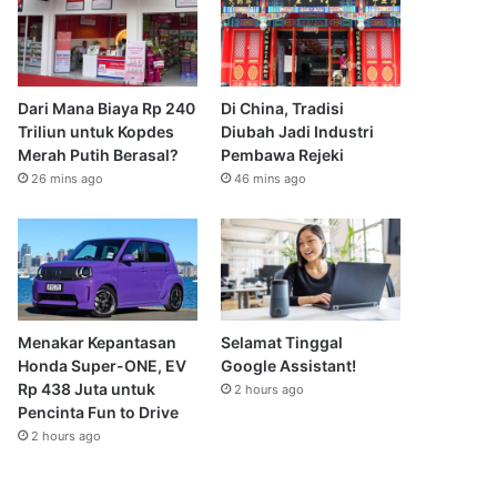
Dari Mana Biaya Rp 240
Di China, Tradisi
Triliun untuk Kopdes
Diubah Jadi Industri
Merah Putih Berasal?
Pembawa Rejeki
26 mins ago
46 mins ago
Menakar Kepantasan
Selamat Tinggal
Honda Super-ONE, EV
Google Assistant!
Rp 438 Juta untuk
2 hours ago
Pencinta Fun to Drive
2 hours ago