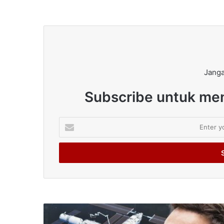
Janga
Subscribe untuk men
Enter
your
Email
address