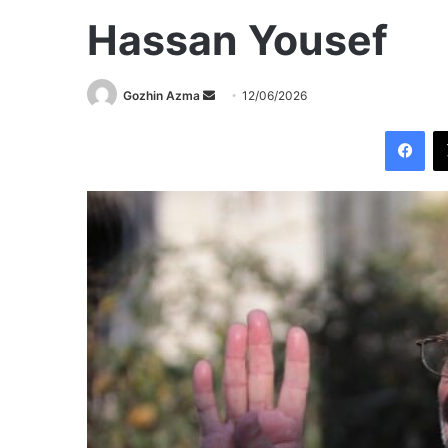
Hassan Yousef
Send
Gozhin Azma
12/06/2026
an
Fac
email