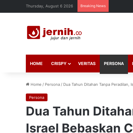
Thursday, August 6 2026
Breaking News
HOME
CRISPY
VERITAS
PERSONA
Home
/
Persona
/
Dua Tahun Ditahan Tanpa Peradilan,
Persona
Dua Tahun Ditaha
Israel Bebaskan 