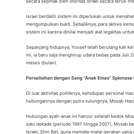
secara sepihak oleh otoritas Israel secara terus-m
Israel berdalih sistem ini diperlukan untuk mena
mengumpulkan bukti. Sebaliknya, para aktivis k
sistem ini karena dinilai menjadi alat legalitas u
Sepanjang hidupnya, Yousef telah berulang kali ke
ini, ia baru saja menghirup udara bebas pada Juli 
meses (bulan).
Perselisihan dengan Sang “Anak Emas” Spionase I
Di luar aktivitas politiknya, kehidupan personal H
hubungannya dengan putra sulungnya, Mosab Hass
Hubungan ayah-anak ini hancur setelah kedok Mo
satu dekade (periode 1997 hingga 2007), Mosab be
Israel, Shin Bet, guna memata-matai gerakan yang d