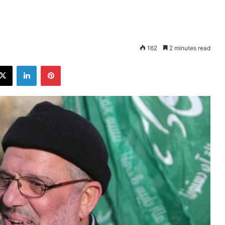
162
2 minutes read
ebook
X
LinkedIn
Pinterest