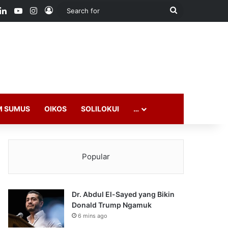
ook
LinkedIn
YouTube
Instagram
Log In
Search
for
M SUMUS
OIKOS
SOLILOKUI
…
Popular
Dr. Abdul El-Sayed yang Bikin
Donald Trump Ngamuk
6 mins ago