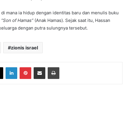
 di mana ia hidup dengan identitas baru dan menulis buku
l
“Son of Hamas”
(Anak Hamas). Sejak saat itu, Hassan
eluarga dengan putra sulungnya tersebut.
zionis israel
book
X
LinkedIn
Pinterest
Share via Email
Print