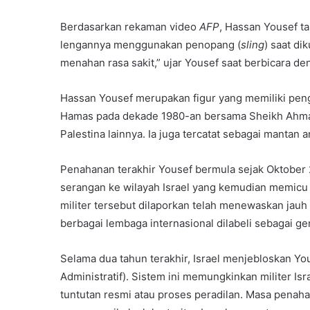
Berdasarkan rekaman video
AFP
, Hassan Yousef ta
lengannya menggunakan penopang (
sling
) saat di
menahan rasa sakit,” ujar Yousef saat berbicara d
Hassan Yousef merupakan figur yang memiliki penga
Hamas pada dekade 1980-an bersama Sheikh Ahmad
Palestina lainnya. Ia juga tercatat sebagai mantan 
Penahanan terakhir Yousef bermula sejak Oktober
serangan ke wilayah Israel yang kemudian memicu p
militer tersebut dilaporkan telah menewaskan jauh
berbagai lembaga internasional dilabeli sebagai ge
Selama dua tahun terakhir, Israel menjebloskan Yo
Administratif). Sistem ini memungkinkan militer I
tuntutan resmi atau proses peradilan. Masa penah