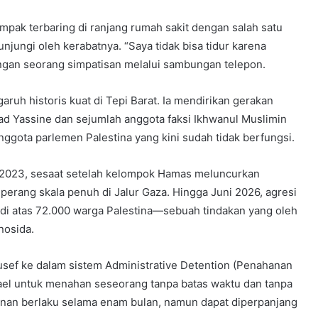
mpak terbaring di ranjang rumah sakit dengan salah satu
kunjungi oleh kerabatnya. “Saya tidak bisa tidur karena
engan seorang simpatisan melalui sambungan telepon.
ruh historis kuat di Tepi Barat. Ia mendirikan gerakan
 Yassine dan sejumlah anggota faksi Ikhwanul Muslimin
anggota parlemen Palestina yang kini sudah tidak berfungsi.
 2023, sesaat setelah kelompok Hamas meluncurkan
erang skala penuh di Jalur Gaza. Hingga Juni 2026, agresi
 di atas 72.000 warga Palestina—sebuah tindakan yang oleh
nosida.
usef ke dalam sistem Administrative Detention (Penahanan
srael untuk menahan seseorang tanpa batas waktu dan tanpa
anan berlaku selama enam bulan, namun dapat diperpanjang