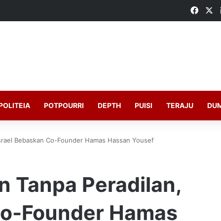
Faceb
X
POLITEIA
POTPOURRI
DEPTH
PUISI
TERAJU
DU
 Israel Bebaskan Co-Founder Hamas Hassan Yousef
n Tanpa Peradilan,
Co-Founder Hamas