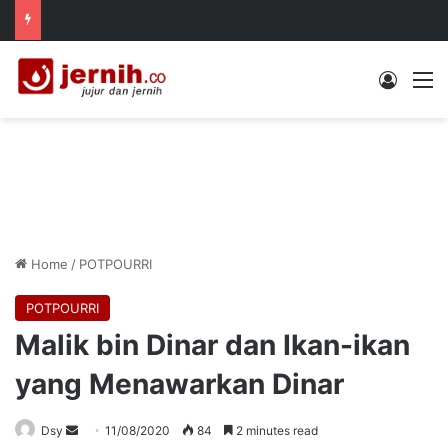
Log In
M
Home
/
POTPOURRI
POTPOURRI
Malik bin Dinar dan Ikan-ikan
yang Menawarkan Dinar
Send
Dsy
11/08/2020
84
2 minutes read