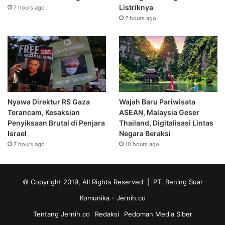
Listriknya
7 hours ago
7 hours ago
Nyawa Direktur RS Gaza
Wajah Baru Pariwisata
Terancam, Kesaksian
ASEAN, Malaysia Geser
Penyiksaan Brutal di Penjara
Thailand, Digitalisasi Lintas
Israel
Negara Beraksi
7 hours ago
10 hours ago
© Copyright 2019, All Rights Reserved | PT. Bening Suar
Komunika
- Jernih.co
Tentang Jernih.co
Redaksi
Pedoman Media Siber