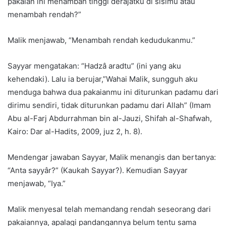
pakaian ini menambah tinggi derajatku di sisimu atau
menambah rendah?”
Malik menjawab, “Menambah rendah kedudukanmu.”
Sayyar mengatakan: “Hadzâ aradtu” (ini yang aku
kehendaki). Lalu ia berujar,”Wahai Malik, sungguh aku
menduga bahwa dua pakaianmu ini diturunkan padamu dari
dirimu sendiri, tidak diturunkan padamu dari Allah” (Imam
Abu al-Farj Abdurrahman bin al-Jauzi, Shifah al-Shafwah,
Kairo: Dar al-Hadits, 2009, juz 2, h. 8).
Mendengar jawaban Sayyar, Malik menangis dan bertanya:
“Anta sayyâr?” (Kaukah Sayyar?). Kemudian Sayyar
menjawab, “Iya.”
Malik menyesal telah memandang rendah seseorang dari
pakaiannya, apalagi pandangannya belum tentu sama