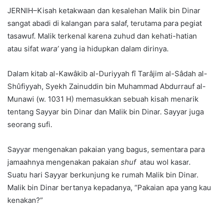
JERNIH–Kisah ketakwaan dan kesalehan Malik bin Dinar
sangat abadi di kalangan para salaf, terutama para pegiat
tasawuf. Malik terkenal karena zuhud dan kehati-hatian
atau sifat
wara’
yang ia hidupkan dalam dirinya.
Dalam kitab al-Kawâkib al-Duriyyah fî Tarâjim al-Sâdah al-
Shûfiyyah, Syekh Zainuddin bin Muhammad Abdurrauf al-
Munawi (w. 1031 H) memasukkan sebuah kisah menarik
tentang Sayyar bin Dinar dan Malik bin Dinar. Sayyar juga
seorang sufi.
Sayyar mengenakan pakaian yang bagus, sementara para
jamaahnya mengenakan pakaian
shuf
atau wol kasar.
Suatu hari Sayyar berkunjung ke rumah Malik bin Dinar.
Malik bin Dinar bertanya kepadanya, “Pakaian apa yang kau
kenakan?”