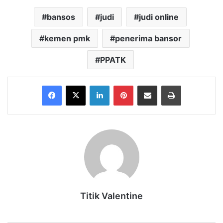
bansos
judi
judi online
kemen pmk
penerima bansor
PPATK
Facebook
X
LinkedIn
Pinterest
Share via Email
Print
Titik Valentine