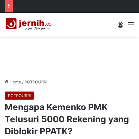
Log In
M
Home
/
POTPOURRI
POTPOURRI
Mengapa Kemenko PMK
Telusuri 5000 Rekening yang
Diblokir PPATK?