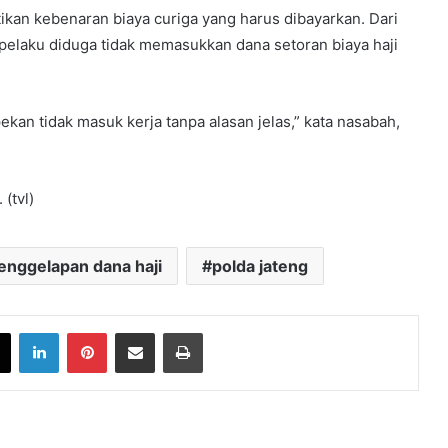
an kebenaran biaya curiga yang harus dibayarkan. Dari
i pelaku diduga tidak memasukkan dana setoran biaya haji
pekan tidak masuk kerja tanpa alasan jelas,” kata nasabah,
(tvl)
enggelapan dana haji
polda jateng
book
X
LinkedIn
Pinterest
Share via Email
Print