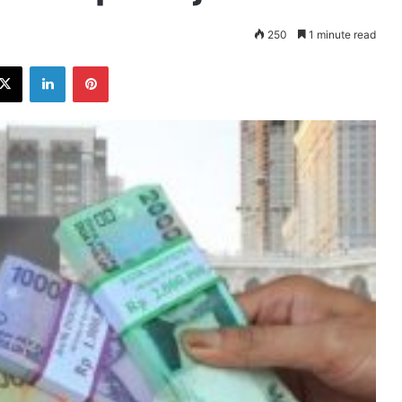
250
1 minute read
ebook
X
LinkedIn
Pinterest