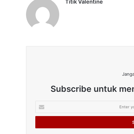
Titik Valentine
Janga
Subscribe untuk men
Enter
your
Email
address