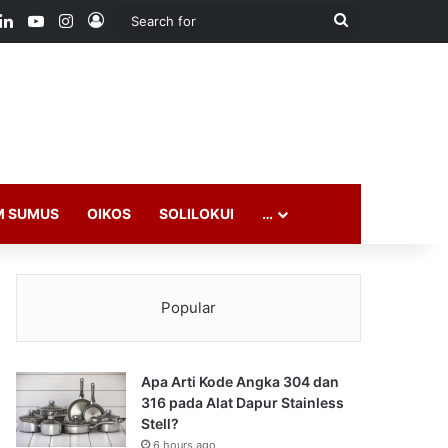
ook
LinkedIn
YouTube
Instagram
Log In
Search
for
M SUMUS
OIKOS
SOLILOKUI
…
Popular
Apa Arti Kode Angka 304 dan
316 pada Alat Dapur Stainless
Stell?
6 hours ago