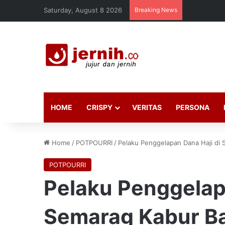
Saturday, August 8 2026
Breaking News
HOME
CRISPY
VERITAS
PERSONA
Home
/
POTPOURRI
/
Pelaku Penggelapan Dana Haji di
POTPOURRI
Pelaku Penggelap
Semarag Kabur Ba