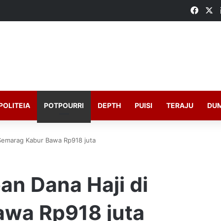
Faceb
X
POLITEIA
POTPOURRI
DEPTH
PUISI
TERAJU
DU
 Semarag Kabur Bawa Rp918 juta
an Dana Haji di
wa Rp918 juta