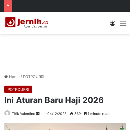
Log In
M
Home
/
POTPOURRI
POTPOURRI
Ini Aturan Baru Haji 2026
Send
Titik Valentine
04/12/2025
369
1 minute read
an
email