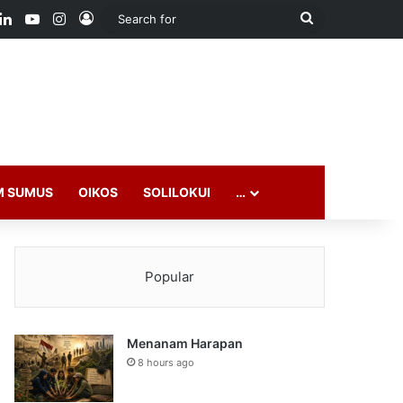
ook
LinkedIn
YouTube
Instagram
Log In
Search
for
M SUMUS
OIKOS
SOLILOKUI
…
Popular
Menanam Harapan
8 hours ago