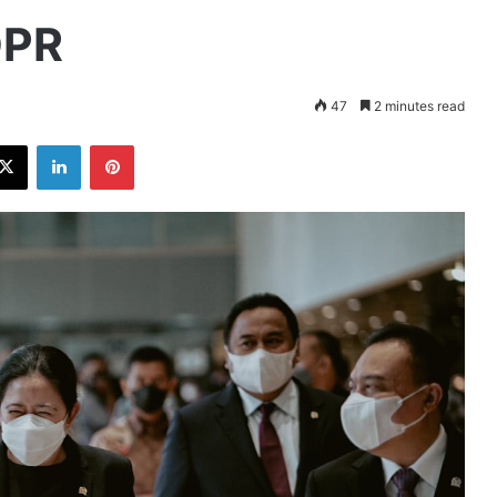
DPR
47
2 minutes read
ebook
X
LinkedIn
Pinterest