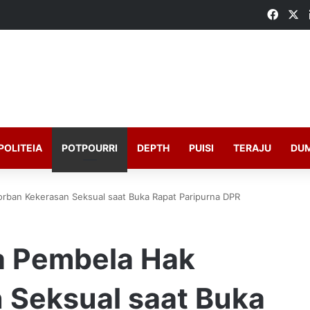
Faceb
X
POLITEIA
POTPOURRI
DEPTH
PUISI
TERAJU
DU
rban Kekerasan Seksual saat Buka Rapat Paripurna DPR
a Pembela Hak
 Seksual saat Buka