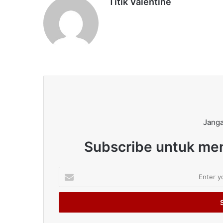
Titik Valentine
Janga
Subscribe untuk men
Enter
your
Email
address