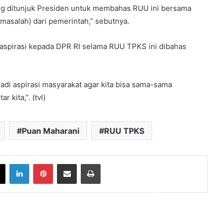
ang ditunjuk Presiden untuk membahas RUU ini bersama
 masalah) dari pemerintah,” sebutnya.
aspirasi kepada DPR RI selama RUU TPKS ini dibahas
di aspirasi masyarakat agar kita bisa sama-sama
 kita,”. (tvl)
Puan Maharani
RUU TPKS
book
X
LinkedIn
Pinterest
Share via Email
Print