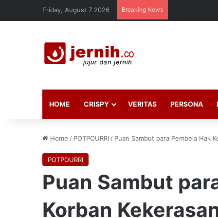
Friday, August 7 2026
Breaking News
HOME
CRISPY
VERITAS
PERSONA
Home
/
POTPOURRI
/
Puan Sambut para Pembela Hak Ko
POTPOURRI
Puan Sambut par
Korban Kekerasan