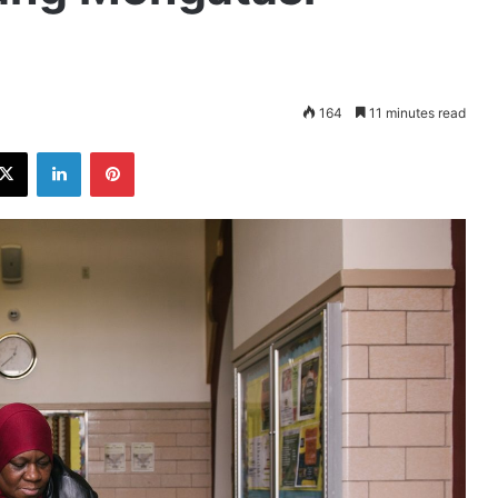
164
11 minutes read
ebook
X
LinkedIn
Pinterest