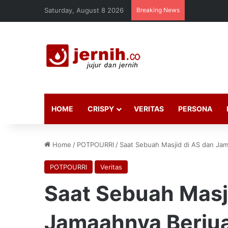
Saturday, August 8 2026
Breaking News
HOME
CRISPY
VERITAS
PERSONA
Home
/
POTPOURRI
/
Saat Sebuah Masjid di AS dan Ja
POTPOURRI
Veritas
Saat Sebuah Masj
Jamaahnya Berju