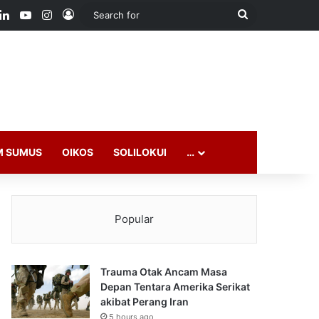
ook
LinkedIn
YouTube
Instagram
Log In
Search
for
M SUMUS
OIKOS
SOLILOKUI
…
Popular
Trauma Otak Ancam Masa
Depan Tentara Amerika Serikat
akibat Perang Iran
5 hours ago