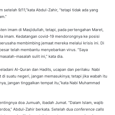
m setelah 9/11,”kata Abdul-Zahir, “tetapi tidak ada yang
am.”
sten imam di Masjidullah, tetapi, pada pertengahan Maret,
pala imam. Kedatangan covid-19 mendorongnya ke posisi
rusaha membimbing jemaat mereka melalui krisis ini. Di
 besar telah membantu menyebarkan virus. “Saya
salah-masalah sulit ini,” kata dia.
eladani Al-Quran dan Hadits, ucapan dan perilaku Nabi
 suatu negeri, jangan memasukinya; tetapi jika wabah itu
nya, jangan tinggalkan tempat itu,”kata Nabi Muhammad
ntingnya doa Jumuah, ibadah Jumat. “Dalam Islam, wajib
erdoa,” Abdul-Zahir berkata. Setelah dua
conference calls