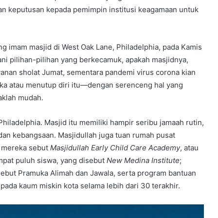
n keputusan kepada pemimpin institusi keagamaan untuk
ang imam masjid di West Oak Lane, Philadelphia, pada Kamis
ani pilihan-pilihan yang berkecamuk, apakah masjidnya,
ayanan sholat Jumat, sementara pandemi virus corona kian
ka atau menutup diri itu—dengan serenceng hal yang
idaklah mudah.
Philadelphia. Masjid itu memiliki hampir seribu jamaah rutin,
an kebangsaan. Masjidullah juga tuan rumah pusat
g mereka sebut
Masjidullah Early Child Care Academy
, atau
mpat puluh siswa, yang disebut
New Medina Institute
;
sebut Pramuka Alimah dan Jawala, serta program bantuan
ada kaum miskin kota selama lebih dari 30 terakhir.