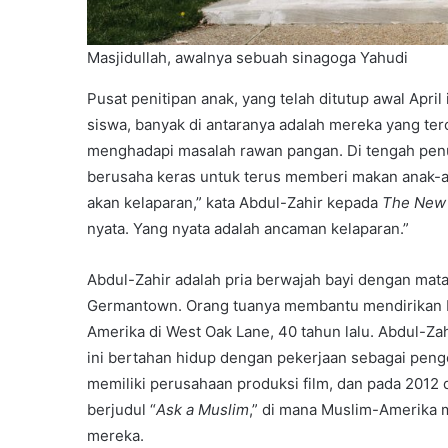
Masjidullah, awalnya sebuah sinagoga Yahudi
Pusat penitipan anak, yang telah ditutup awal Apr
siswa, banyak di antaranya adalah mereka yang ter
menghadapi masalah rawan pangan. Di tengah penu
berusaha keras untuk terus memberi makan anak-anak
akan kelaparan,” kata Abdul-Zahir kepada
The New 
nyata. Yang nyata adalah ancaman kelaparan.”
Abdul-Zahir adalah pria berwajah bayi dengan mat
Germantown. Orang tuanya membantu mendirikan Ma
Amerika di West Oak Lane, 40 tahun lalu. Abdul-Zah
ini bertahan hidup dengan pekerjaan sebagai pengel
memiliki perusahaan produksi film, dan pada 2012
berjudul “
Ask a Muslim
,” di mana Muslim-Amerika 
mereka.