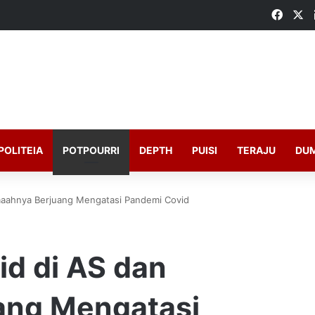
Faceb
X
POLITEIA
POTPOURRI
DEPTH
PUISI
TERAJU
DU
maahnya Berjuang Mengatasi Pandemi Covid
id di AS dan
ang Mengatasi