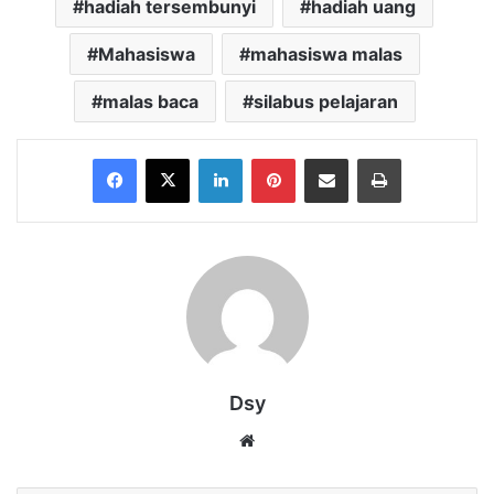
hadiah tersembunyi
hadiah uang
Mahasiswa
mahasiswa malas
malas baca
silabus pelajaran
Facebook
X
LinkedIn
Pinterest
Share via Email
Print
Dsy
Website