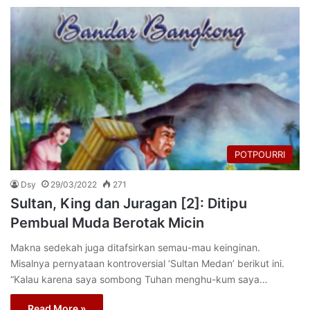
POTPOURRI
Dsy
29/03/2022
271
Sultan, King dan Juragan [2]: Ditipu
Pembual Muda Berotak Micin
Makna sedekah juga ditafsirkan semau-mau keinginan.
Misalnya pernyataan kontroversial ‘Sultan Medan’ berikut ini.
“Kalau karena saya sombong Tuhan menghu-kum saya…
Read More »