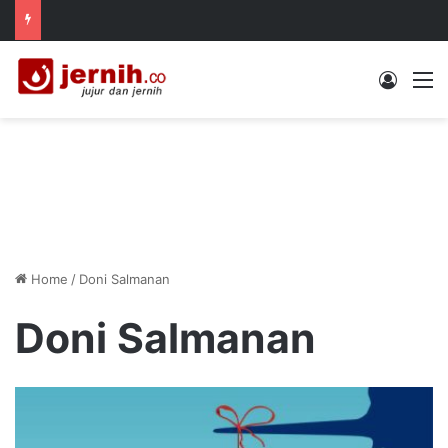
Log In
M
Home
/
Doni Salmanan
Doni Salmanan