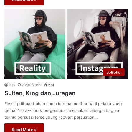
Solilokui
Dsy
28/03/2022
274
Sultan, King dan Juragan
Flexing dibuat bukan cuma karena motif pribadi pelaku yang
gemar ‘norak-norak bergembira’, melainkan sebagai bagian
teknik persuasi terselubung (covert persuation…
Read More »