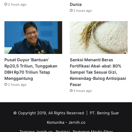
Dunia
2 hours ago
2 hours ago
Pusat Guyur ‘Bantuan’
Sanksi Menanti Beras
Rp20,5 Triliun, Tunggakan
Fortifikasi Abal-abal: 80%
DBH Rp70 Triliun Tetap
Sampel Tak Sesuai Gizi,
Menggantung
Kemendag-Bulog Antisipasi
Pasar
2 hours ago
3 hours ago
© Copyright 2019, All Rights Reserved | PT. Bening Suar
Komunika
- Jernih.co
Tentang Jernih.co
Redaksi
Pedoman Media Siber