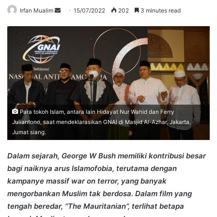
Send
Irfan Mualim
15/07/2022
202
3 minutes read
an
email
Para tokoh Islam, antara lain Hidayat Nur Wahid dan Ferry
Juliantono, saat mendeklarasikan GNAI di Masjid Al-Azhar, Jakarta,
Jumat siang.
Dalam sejarah, George W Bush memiliki kontribusi besar
bagi naiknya arus Islamofobia, terutama dengan
kampanye massif war on terror, yang banyak
mengorbankan Muslim tak berdosa. Dalam film yang
tengah beredar, “The Mauritanian”, terlihat betapa