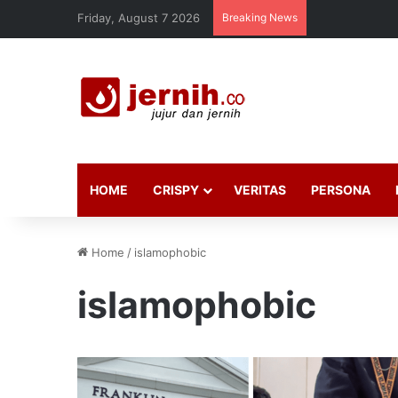
Friday, August 7 2026
Breaking News
HOME
CRISPY
VERITAS
PERSONA
Home
/
islamophobic
islamophobic