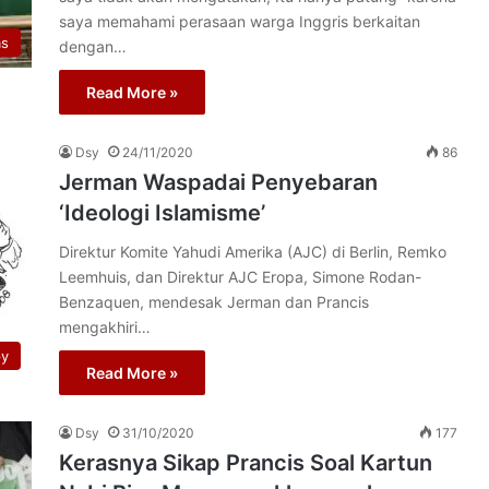
saya memahami perasaan warga Inggris berkaitan
as
dengan…
Read More »
Dsy
24/11/2020
86
Jerman Waspadai Penyebaran
‘Ideologi Islamisme’
Direktur Komite Yahudi Amerika (AJC) di Berlin, Remko
Leemhuis, dan Direktur AJC Eropa, Simone Rodan-
Benzaquen, mendesak Jerman dan Prancis
mengakhiri…
py
Read More »
Dsy
31/10/2020
177
Kerasnya Sikap Prancis Soal Kartun