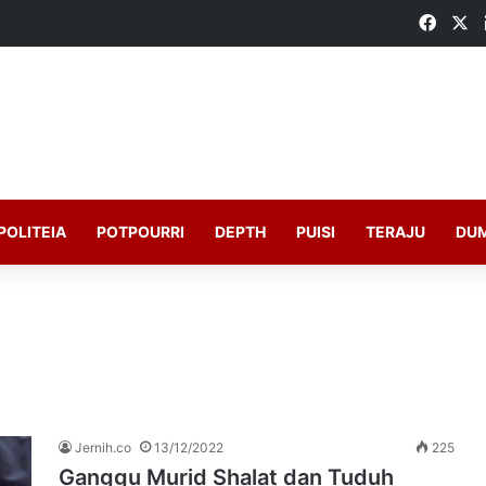
Faceb
X
POLITEIA
POTPOURRI
DEPTH
PUISI
TERAJU
DU
Jernih.co
13/12/2022
225
Ganggu Murid Shalat dan Tuduh