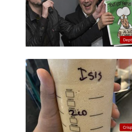
Dep
Cris