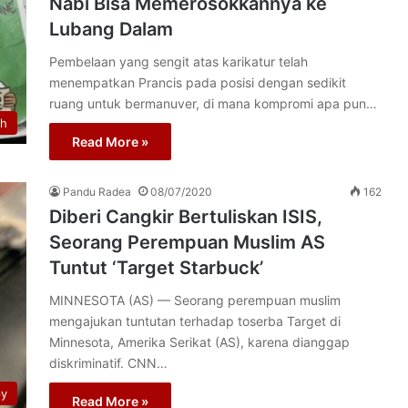
Nabi Bisa Memerosokkannya ke
Lubang Dalam
Pembelaan yang sengit atas karikatur telah
menempatkan Prancis pada posisi dengan sedikit
ruang untuk bermanuver, di mana kompromi apa pun…
th
Read More »
Pandu Radea
08/07/2020
162
Diberi Cangkir Bertuliskan ISIS,
Seorang Perempuan Muslim AS
Tuntut ‘Target Starbuck’
MINNESOTA (AS) — Seorang perempuan muslim
mengajukan tuntutan terhadap toserba Target di
Minnesota, Amerika Serikat (AS), karena dianggap
diskriminatif. CNN…
py
Read More »