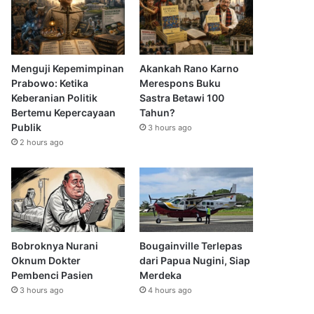
Menguji Kepemimpinan
Akankah Rano Karno
Prabowo: Ketika
Merespons Buku
Keberanian Politik
Sastra Betawi 100
Bertemu Kepercayaan
Tahun?
Publik
3 hours ago
2 hours ago
Bobroknya Nurani
Bougainville Terlepas
Oknum Dokter
dari Papua Nugini, Siap
Pembenci Pasien
Merdeka
3 hours ago
4 hours ago