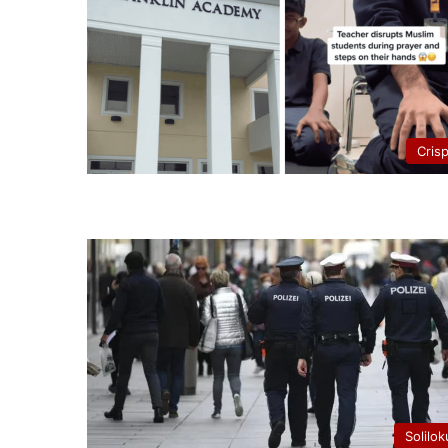
Cris
Solilok