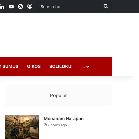
ook
LinkedIn
YouTube
Instagram
Log In
Search
for
M SUMUS
OIKOS
SOLILOKUI
…
Popular
Menanam Harapan
2 hours ago