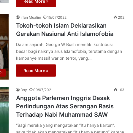
Read More »
Irfan Mualim
15/07/2022
202
Tokoh-tokoh Islam Deklarasikan
Gerakan Nasional Anti Islamofobia
Dalam sejarah, George W Bush memiliki kontribusi
besar bagi naiknya arus Islamofobia, terutama dengan
kampanye massif war on terror, yang…
Read More »
I
Dsy
09/07/2021
163
Anggota Parlemen Inggris Desak
Perlindungan Atas Serangan Rasis
Terhadap Nabi Muhammad SAW
“Bagi mereka yang mengatakan,”Itu hanya kartun”,
saya tidak akan mengatakan,”Itu hanya patung” karena