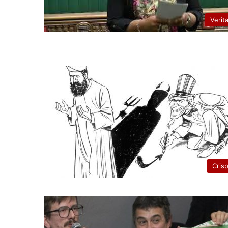
Verit
Cris