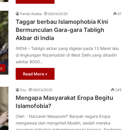
Pandu Radea
06/04/2020
67
Taggar berbau Islamophobia Kini
Bermunculan Gara-gara Tabligh
Akbar di India
INDIA – Tabligh akbar yang digelar pada 13 Maret lalu
di lingkungan Nizamuddin di West Delhi yang dihadiri
sekitar 8000…
py
Read More »
Dsy
06/03/2020
245
Mengapa Masyarakat Eropa Begitu
Islamofobia?
Oleh : Narzanin Massoumi* Banyak negara Eropa
mengawasi dan menginteli Muslim, seolah mereka
ancaman terhadap keberlangsungan bangsa. Sentimen