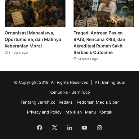
Organisasi Mahasiswa,
Tragedi Antrean Pasien
Oportunisme, dan Matinya
BPJS, Rencana KRIS, dan
Keberanian Moral
Akreditasi Rumah Sakit
Berbasis Outcome
9 hours ago
10 hours ago
© Copyright 2019, All Rights Reserved | PT. Bening Suar
Komunika
- Jernih.co
Tentang Jernih.co
Redaksi
Pedoman Media Siber
Privacy and Policy
Info Iklan
Menu
Kontak
Facebook
X
LinkedIn
YouTube
Instagram